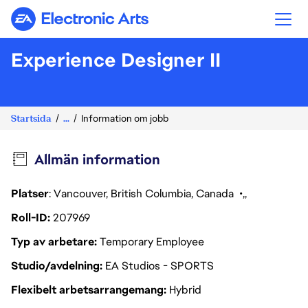
Electronic Arts
Experience Designer II
Startsida
...
Information om jobb
Allmän information
Platser
: Vancouver, British Columbia, Canada
Roll-ID
207969
Typ av arbetare
Temporary Employee
Studio/avdelning
EA Studios - SPORTS
Flexibelt arbetsarrangemang
Hybrid