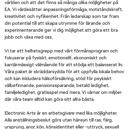
världen och att det finns så många olika möjligheter på
EA. Vi värdesätter anpassningsförmåga, motståndskraft,
kreativitet och nyfikenhet. Från ledarskap som tar fram
din potential till att skapa utrymme för lärande och
experimenterande ger vi dig möjlighet att göra ett bra
jobb och växa med oss.
Vi tar ett helhetsgrepp med vårt förmånsprogram och
fokuserar på fysiskt, emotionellt, ekonomiskt och
karriärmässigt välmående för att stödja ett balanserat liv.
Våra paket är skräddarsydda för att uppfylla lokala behov
och kan inkludera hälsoförsäkring, stöd för psykiskt
välbefinnande, pensionssparande, betald ledighet,
familjeledighet, gratisspel med mera. Vi värnar om miljöer
där våra team alltid kan göra sitt allra bästa.
Electronic Arts är en arbetsgivare med lika möjligheter.
Alla anställningsbeslut görs utan hänsyn till ras, färg,
ursprung, anor, kön, könsidentitet eller -uttryck, sexuell