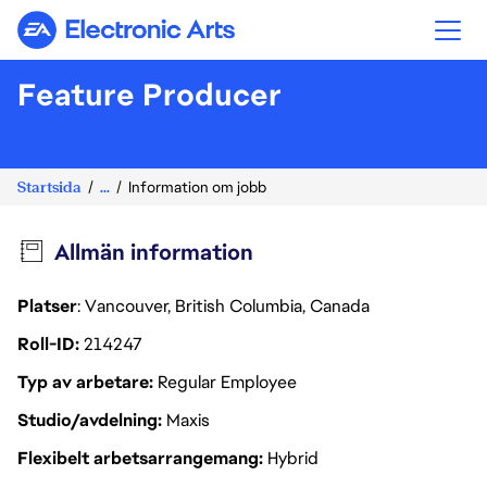
Electronic Arts
Feature Producer
Startsida
...
Information om jobb
Allmän information
Platser
: Vancouver, British Columbia, Canada
Roll-ID
214247
Typ av arbetare
Regular Employee
Studio/avdelning
Maxis
Flexibelt arbetsarrangemang
Hybrid