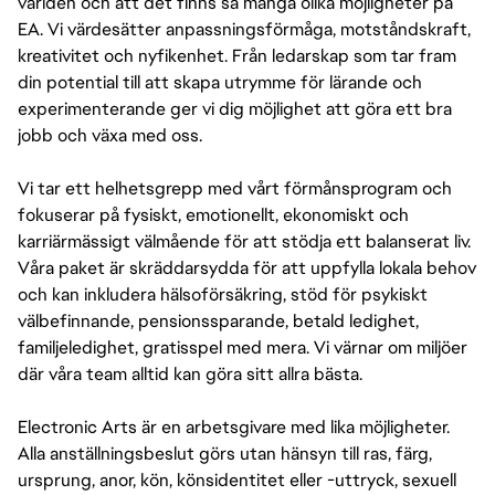
världen och att det finns så många olika möjligheter på
EA. Vi värdesätter anpassningsförmåga, motståndskraft,
kreativitet och nyfikenhet. Från ledarskap som tar fram
din potential till att skapa utrymme för lärande och
experimenterande ger vi dig möjlighet att göra ett bra
jobb och växa med oss.
Vi tar ett helhetsgrepp med vårt förmånsprogram och
fokuserar på fysiskt, emotionellt, ekonomiskt och
karriärmässigt välmående för att stödja ett balanserat liv.
Våra paket är skräddarsydda för att uppfylla lokala behov
och kan inkludera hälsoförsäkring, stöd för psykiskt
välbefinnande, pensionssparande, betald ledighet,
familjeledighet, gratisspel med mera. Vi värnar om miljöer
där våra team alltid kan göra sitt allra bästa.
Electronic Arts är en arbetsgivare med lika möjligheter.
Alla anställningsbeslut görs utan hänsyn till ras, färg,
ursprung, anor, kön, könsidentitet eller -uttryck, sexuell