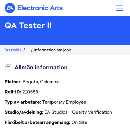
Electronic Arts
QA Tester II
Startsida
...
Information om jobb
Allmän information
Platser
: Bogota, Colombia
Roll-ID
210588
Typ av arbetare
Temporary Employee
Studio/avdelning
EA Studios - Quality Verification
Flexibelt arbetsarrangemang
On Site