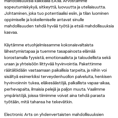
mahdollisuuksia kaikkialla EA:lla. Arvostamme
sopeutumiskykyä, sitkeyttä, luovuutta ja uteliaisuutta.
Johtaminen, joka tuo potentiaalisi esiin, ja tilan luominen
oppimiselle ja kokeilemiselle antavat sinulle
mahdollisuuden tehdä hyvää työtä ja etsiä mahdollisuuksia
kasvaa.
Käytämme etuohjelmissamme kokonaisvaltaista
lähestymistapaa ja tuemme tasapainosta elämää
korostamalla fyysistä, emotionaalista ja taloudellista sekä
uraan ja yhteisöön liittyvää hyvinvointia. Pakettimme
räätälöidään vastaamaan paikallisia tarpeita, ja niihin voi
sisältyä esimerkiksi terveydenhuollon palveluita, henkisen
hyvinvoinnin tukea, eläkesäästöjä, palkallista vapaa-aikaa,
perhevapaita, ilmaisia pelejä ja paljon muuta. Vaalimme
ympäristöjä, joissa tiimimme voivat aina tehdä parasta
työtään, mitä tahansa he tekevätkin.
Electronic Arts on yhdenvertaisten mahdollisuuksien