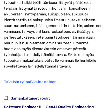
työpaikka. Kaikki työllistämiseen liittyvät päätökset
tehdään liittymättä rotuun, ihonväriin, kansalliseen
alkuperään, syntyperään, sukupuoleen, sukupuoli-
identiteettiin tai sukupuolen ilmaisuun, seksuaaliseen
suuntautumiseen, ikään, geneettisiin tietoihin, uskontoon,
vammaan, terveydentilaan, raskauteen, siviilisäätyyn,
perhestatukseen, veteraanistatukseen tai mihinkään
muuhun lain suojaamaan ominaisuuteen. Otamme
huomioon myös rikosrekisterin omaavat pätevät
työnhakijat lain edellyttämällä tavalla. EA tekee myös
työpaikan mukautuksia päteville vammaisille henkilöille
sovellettavan lain edellyttämällä tavalla.
Takaisin työpaikkaluetteloon
Samankaltaiset roolit
Software Engineer II – GenAI Quality Engineering