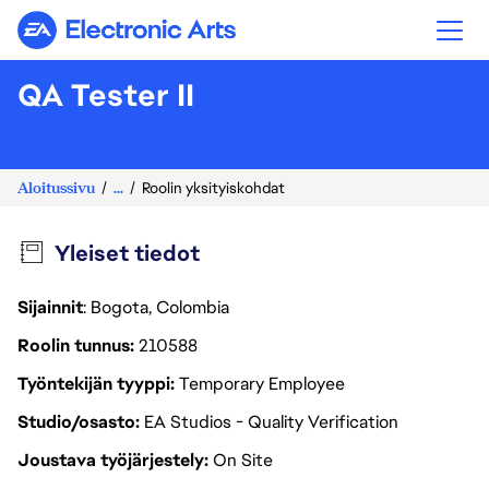
Electronic Arts
QA Tester II
Aloitussivu
...
Roolin yksityiskohdat
Yleiset tiedot
Sijainnit
: Bogota, Colombia
Roolin tunnus
210588
Työntekijän tyyppi
Temporary Employee
Studio/osasto
EA Studios - Quality Verification
Joustava työjärjestely
On Site