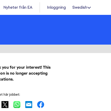
Nyheter från EA
Inloggning
Swedish
 you for your interest! This
ion is no longer accepting
cations.
et här jobbet: