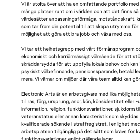
Vi är stolta över att ha en omfattande portfolio med s
många platser runt om i världen och att det finns så 
värdesätter anpassningsförmåga, motståndskraft, kre
som tar fram din potential till att skapa utrymme fö
möjlighet att göra ett bra jobb och växa med oss.
Vi tar ett helhetsgrepp med vårt förmånsprogram och
ekonomiskt och karriärmässigt välmående för att stödj
skräddarsydda för att uppfylla lokala behov och kan 
psykiskt välbefinnande, pensionssparande, betald led
mera. Vi värnar om miljöer där våra team alltid kan göra
Electronic Arts är en arbetsgivare med lika möjlighet
till ras, färg, ursprung, anor, kön, könsidentitet eller 
information, religion, funktionsvariationer, sjukdomstill
veteranstatus eller annan karakteristik som skyddas 
kvalificerade sökande i straffregistret, i enlighet me
arbetsplatsen tillgänglig på det sätt som krävs för 
funktionsvariationer, enligt gällande lagar.