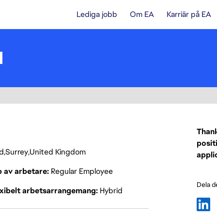
Lediga jobb
Om EA
Karriär på EA
I
Thank
posit
rd
Surrey
United Kingdom
appli
p av arbetare
Regular Employee
Dela d
exibelt arbetsarrangemang
Hybrid