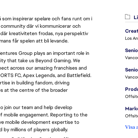
Li
 som inspirerar spelare och fans runt om i
 en community där vi kommunicerar och
Crea
där kreativiteten frodas, nya perspektiv
mmans får spelen att bli levande.
Seni
Ventures Group plays an important role in
Vanco
nity that take us Beyond Gaming. We
nect across our amazing franchises and
ORTS FC, Apex Legends, and Battlefield.
Vanco
rtise in building fandom, driving
ses at the centre of the broader
Offsit
to join our team and help develop
Marke
 of mobile engagement. Reporting to the
Offsit
tive mobile development expertise to
Visa 
by millions of players globally.