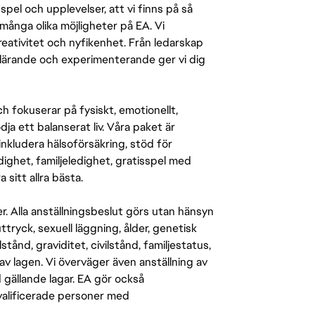
pel och upplevelser, att vi finns på så
många olika möjligheter på EA. Vi
ativitet och nyfikenhet. Från ledarskap
r lärande och experimenterande ger vi dig
 fokuserar på fysiskt, emotionellt,
a ett balanserat liv. Våra paket är
inkludera hälsoförsäkring, stöd för
ighet, familjeledighet, gratisspel med
 sitt allra bästa.
er. Alla anställningsbeslut görs utan hänsyn
-uttryck, sexuell läggning, ålder, genetisk
stånd, graviditet, civilstånd, familjestatus,
av lagen. Vi överväger även anställning av
d gällande lagar. EA gör också
kvalificerade personer med