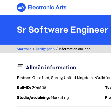
Electronic Arts
Sr Software Engineer 
Startsida
Lediga jobb
Information om jobb
Allmän information
Platser
: Guildford, Surrey, United Kingdom
Guildfo
Roll-ID
206605
Ty
Studio/avdelning
Marketing
Fl