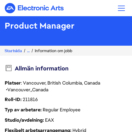
Electronic Arts
Product Manager
Startsida
...
Information om jobb
Allmän information
Platser
: Vancouver, British Columbia, Canada
Vancouver
Canada
Roll-ID
211816
Typ av arbetare
Regular Employee
Studio/avdelning
EAX
Flexibelt arbetsarrangemang
Hybrid