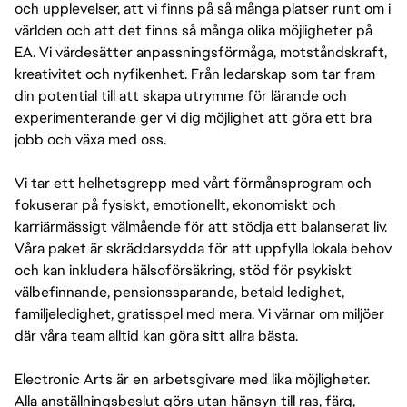
och upplevelser, att vi finns på så många platser runt om i
världen och att det finns så många olika möjligheter på
EA. Vi värdesätter anpassningsförmåga, motståndskraft,
kreativitet och nyfikenhet. Från ledarskap som tar fram
din potential till att skapa utrymme för lärande och
experimenterande ger vi dig möjlighet att göra ett bra
jobb och växa med oss.
Vi tar ett helhetsgrepp med vårt förmånsprogram och
fokuserar på fysiskt, emotionellt, ekonomiskt och
karriärmässigt välmående för att stödja ett balanserat liv.
Våra paket är skräddarsydda för att uppfylla lokala behov
och kan inkludera hälsoförsäkring, stöd för psykiskt
välbefinnande, pensionssparande, betald ledighet,
familjeledighet, gratisspel med mera. Vi värnar om miljöer
där våra team alltid kan göra sitt allra bästa.
Electronic Arts är en arbetsgivare med lika möjligheter.
Alla anställningsbeslut görs utan hänsyn till ras, färg,