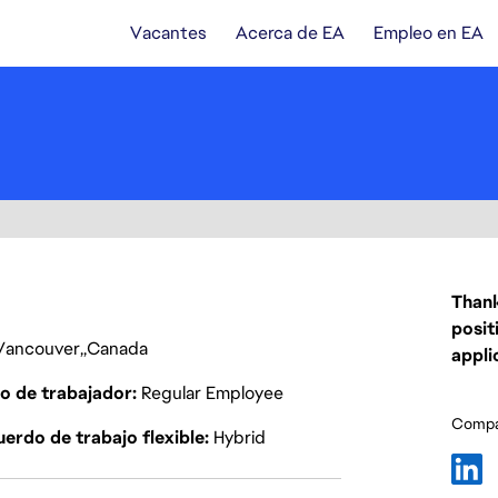
Vacantes
Acerca de EA
Empleo en EA
Thank
posit
Vancouver
Canada
appli
o de trabajador
Regular Employee
Compar
erdo de trabajo flexible
Hybrid