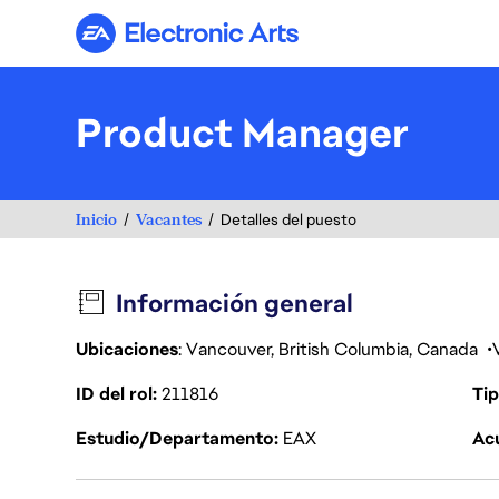
Electronic Arts
Product Manager
Inicio
Vacantes
Detalles del puesto
Información general
Ubicaciones
: Vancouver, British Columbia, Canada
ID del rol
211816
Tip
Estudio/Departamento
EAX
Acu