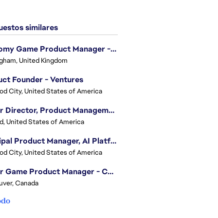
estos similares
Economy Game Product Manager - EA SPORTS™ F1
gham, United Kingdom
ct Founder - Ventures
d City, United States of America
Senior Director, Product Management - Head of Sims Marketplace
nd, United States of America
Principal Product Manager, AI Platform
d City, United States of America
Senior Game Product Manager - College Football
uver, Canada
odo