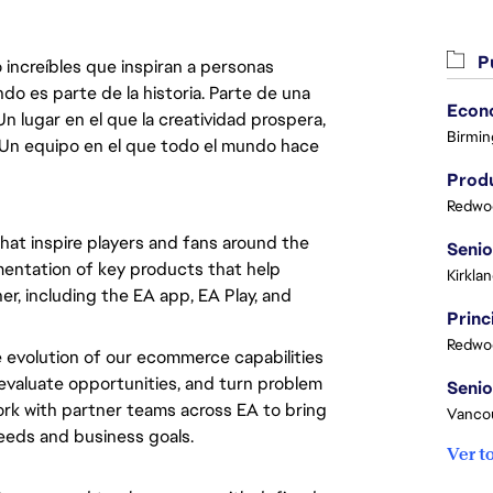
Pu
 increíbles que inspiran a personas
do es parte de la historia. Parte de una
lugar en el que la creatividad prospera,
Birmin
. Un equipo en el que todo el mundo hace
Produ
Redwoo
hat inspire players and fans around the
entation of key products that help
Kirkla
r, including the EA app, EA Play, and
Redwoo
 evolution of our ecommerce capabilities
 evaluate opportunities, and turn problem
rk with partner teams across EA to bring
Vanco
eeds and business goals.
Ver t