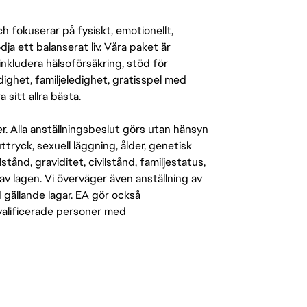
 fokuserar på fysiskt, emotionellt,
a ett balanserat liv. Våra paket är
inkludera hälsoförsäkring, stöd för
ighet, familjeledighet, gratisspel med
 sitt allra bästa.
er. Alla anställningsbeslut görs utan hänsyn
-uttryck, sexuell läggning, ålder, genetisk
stånd, graviditet, civilstånd, familjestatus,
av lagen. Vi överväger även anställning av
d gällande lagar. EA gör också
kvalificerade personer med