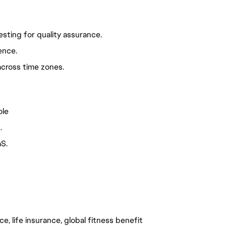
sting for quality assurance.
ence.
across time zones.
ole
.
aS.
e, life insurance, global fitness benefit