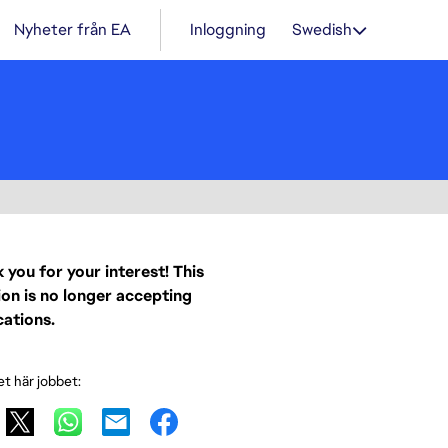
Nyheter från EA
Inloggning
Swedish
 you for your interest! This
ion is no longer accepting
cations.
et här jobbet: