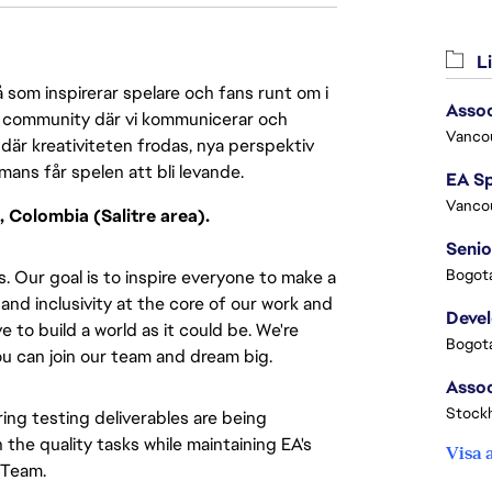
Li
 som inspirerar spelare och fans runt om i
Assoc
 en community där vi kommunicerar och
Vanco
där kreativiteten frodas, nya perspektiv
mmans får spelen att bli levande.
Vanco
, Colombia (Salitre area).
Senio
Bogota
s. Our goal is to inspire everyone to make a
 and inclusivity at the core of our work and
Deve
ve to build a world as it could be. We're
Bogota
u can join our team and dream big.
Stock
ring testing deliverables are being
the quality tasks while maintaining EA's
Visa 
 Team.