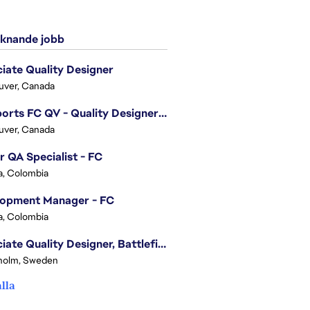
knande jobb
iate Quality Designer
uver, Canada
EA Sports FC QV - Quality Designer (Companion App)
uver, Canada
r QA Specialist - FC
, Colombia
lopment Manager - FC
, Colombia
Associate Quality Designer, Battlefield QV
holm, Sweden
alla