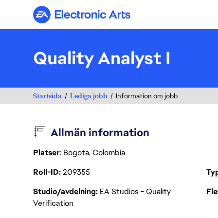
Electronic Arts
Quality Analyst I
Startsida
Lediga jobb
Information om jobb
Allmän information
Platser
: Bogota, Colombia
Roll-ID
209355
Ty
Studio/avdelning
EA Studios - Quality
Fl
Verification