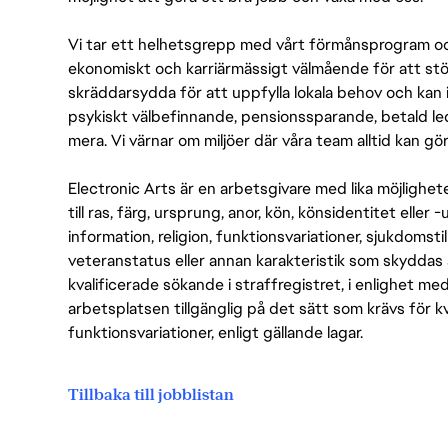
Vi tar ett helhetsgrepp med vårt förmånsprogram och
ekonomiskt och karriärmässigt välmående för att stödj
skräddarsydda för att uppfylla lokala behov och kan 
psykiskt välbefinnande, pensionssparande, betald led
mera. Vi värnar om miljöer där våra team alltid kan göra
Electronic Arts är en arbetsgivare med lika möjlighet
till ras, färg, ursprung, anor, kön, könsidentitet eller 
information, religion, funktionsvariationer, sjukdomstill
veteranstatus eller annan karakteristik som skyddas 
kvalificerade sökande i straffregistret, i enlighet me
arbetsplatsen tillgänglig på det sätt som krävs för 
funktionsvariationer, enligt gällande lagar.
Tillbaka till jobblistan