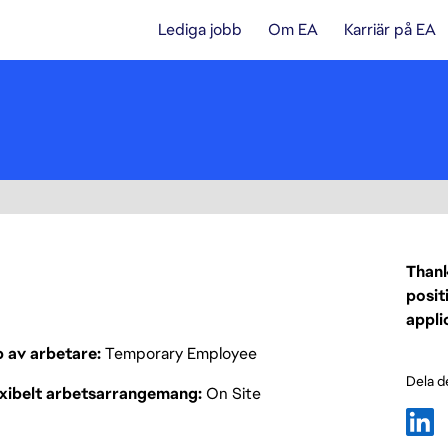
Lediga jobb
Om EA
Karriär på EA
Thank
posit
appli
p av arbetare
Temporary Employee
Dela d
exibelt arbetsarrangemang
On Site