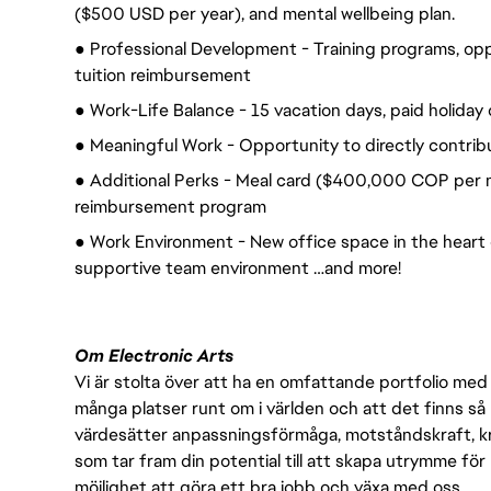
($500 USD per year), and mental wellbeing plan.
● Professional Development - Training programs, op
tuition reimbursement
● Work-Life Balance - 15 vacation days, paid holiday 
● Meaningful Work - Opportunity to directly contrib
● Additional Perks - Meal card ($400,000 COP per 
reimbursement program
● Work Environment - New office space in the heart of
supportive team environment …and more!
Om Electronic Arts
Vi är stolta över att ha en omfattande portfolio med s
många platser runt om i världen och att det finns så 
värdesätter anpassningsförmåga, motståndskraft, kre
som tar fram din potential till att skapa utrymme fö
möjlighet att göra ett bra jobb och växa med oss.