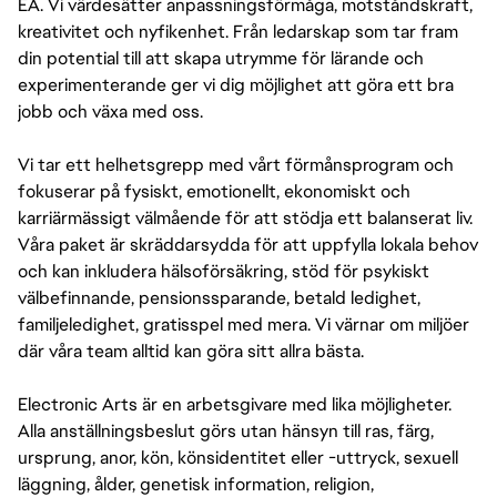
EA. Vi värdesätter anpassningsförmåga, motståndskraft,
kreativitet och nyfikenhet. Från ledarskap som tar fram
din potential till att skapa utrymme för lärande och
experimenterande ger vi dig möjlighet att göra ett bra
jobb och växa med oss.
Vi tar ett helhetsgrepp med vårt förmånsprogram och
fokuserar på fysiskt, emotionellt, ekonomiskt och
karriärmässigt välmående för att stödja ett balanserat liv.
Våra paket är skräddarsydda för att uppfylla lokala behov
och kan inkludera hälsoförsäkring, stöd för psykiskt
välbefinnande, pensionssparande, betald ledighet,
familjeledighet, gratisspel med mera. Vi värnar om miljöer
där våra team alltid kan göra sitt allra bästa.
Electronic Arts är en arbetsgivare med lika möjligheter.
Alla anställningsbeslut görs utan hänsyn till ras, färg,
ursprung, anor, kön, könsidentitet eller -uttryck, sexuell
läggning, ålder, genetisk information, religion,