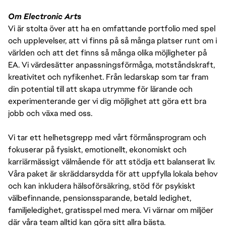
Om Electronic Arts
Vi är stolta över att ha en omfattande portfolio med spel
och upplevelser, att vi finns på så många platser runt om i
världen och att det finns så många olika möjligheter på
EA. Vi värdesätter anpassningsförmåga, motståndskraft,
kreativitet och nyfikenhet. Från ledarskap som tar fram
din potential till att skapa utrymme för lärande och
experimenterande ger vi dig möjlighet att göra ett bra
jobb och växa med oss.
Vi tar ett helhetsgrepp med vårt förmånsprogram och
fokuserar på fysiskt, emotionellt, ekonomiskt och
karriärmässigt välmående för att stödja ett balanserat liv.
Våra paket är skräddarsydda för att uppfylla lokala behov
och kan inkludera hälsoförsäkring, stöd för psykiskt
välbefinnande, pensionssparande, betald ledighet,
familjeledighet, gratisspel med mera. Vi värnar om miljöer
där våra team alltid kan göra sitt allra bästa.