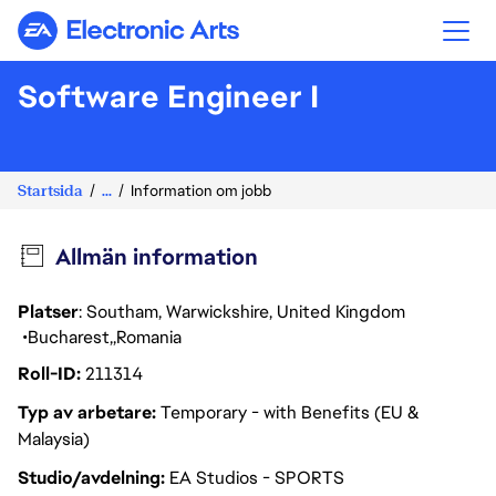
Electronic Arts
Software Engineer I
Startsida
...
Information om jobb
Allmän information
Platser
: Southam, Warwickshire, United Kingdom
Bucharest
Romania
Roll-ID
211314
Typ av arbetare
Temporary - with Benefits (EU &
Malaysia)
Studio/avdelning
EA Studios - SPORTS