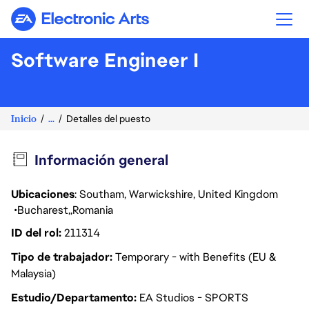
Electronic Arts
Software Engineer I
Inicio
...
Detalles del puesto
Información general
Ubicaciones
: Southam, Warwickshire, United Kingdom
Bucharest
Romania
ID del rol
211314
Tipo de trabajador
Temporary - with Benefits (EU &
Malaysia)
Estudio/Departamento
EA Studios - SPORTS