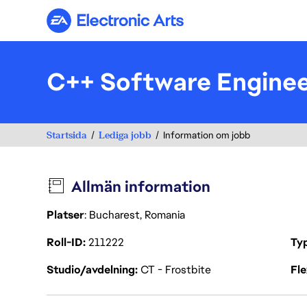
Electronic Arts
C++ Software Engine
Startsida
Lediga jobb
Information om jobb
Allmän information
Platser
: Bucharest, Romania
Roll-ID
211222
Ty
Studio/avdelning
CT - Frostbite
Fl