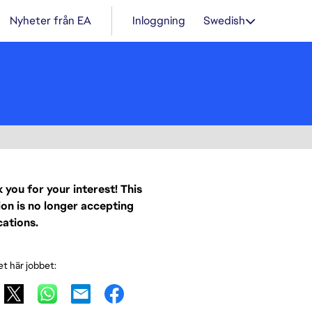
Nyheter från EA
Inloggning
Swedish
 you for your interest! This
ion is no longer accepting
cations.
et här jobbet: