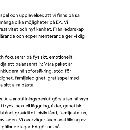
pel och upplevelser, att vi finns på så
många olika möjligheter på EA. Vi
ativitet och nyfikenhet. Från ledarskap
r lärande och experimenterande ger vi dig
 fokuserar på fysiskt, emotionellt,
a ett balanserat liv. Våra paket är
inkludera hälsoförsäkring, stöd för
ighet, familjeledighet, gratisspel med
 sitt allra bästa.
er. Alla anställningsbeslut görs utan hänsyn
-uttryck, sexuell läggning, ålder, genetisk
stånd, graviditet, civilstånd, familjestatus,
av lagen. Vi överväger även anställning av
d gällande lagar. EA gör också