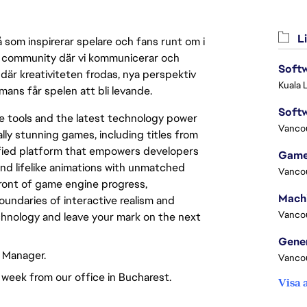
Li
 som inspirerar spelare och fans runt om i
 en community där vi kommunicerar och
Softw
där kreativiteten frodas, nya perspektiv
Kuala 
mmans får spelen att bli levande.
Softw
ile tools and the latest technology power
Vanco
lly stunning games, including titles from
ified platform that empowers developers
Game
 and lifelike animations with unmatched
Vanco
efront of game engine progress,
oundaries of interactive realism and
Vanco
hnology and leave your mark on the next
g Manager.
Vanco
er week from our office in Bucharest.
Visa 