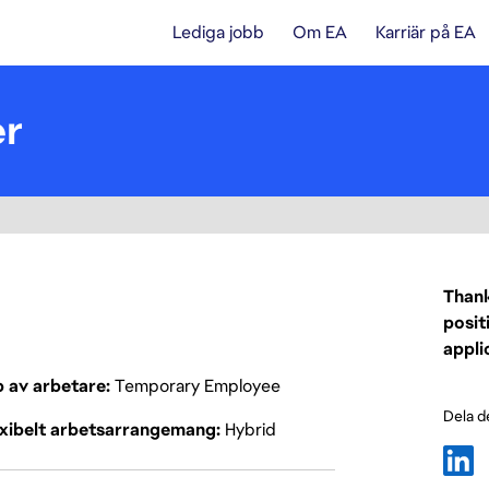
Lediga jobb
Om EA
Karriär på EA
er
Thank
posit
appli
p av arbetare
Temporary Employee
Dela d
exibelt arbetsarrangemang
Hybrid