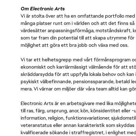
Om Electronic Arts
Vi är stolta över att ha en omfattande portfolio med s
många platser runt om i världen och att det finns så 
värdesätter anpassningsförmåga, motståndskraft, kre
som tar fram din potential till att skapa utrymme fö
möjlighet att göra ett bra jobb och växa med oss.
Vi tar ett helhetsgrepp med vårt förmånsprogram och
ekonomiskt och karriärmässigt välmående för att stödj
skräddarsydda för att uppfylla lokala behov och kan 
psykiskt välbefinnande, pensionssparande, betald led
mera. Vi värnar om miljöer där våra team alltid kan göra
Electronic Arts är en arbetsgivare med lika möjlighet
till ras, färg, ursprung, anor, kön, könsidentitet eller 
information, religion, funktionsvariationer, sjukdomstill
veteranstatus eller annan karakteristik som skyddas 
kvalificerade sökande i straffregistret, i enlighet me