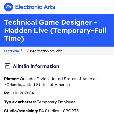
Electronic Arts
Technical Game Designer -
Madden Live (Temporary-Full
Time)
Startsida
...
Information om jobb
Allmän information
Platser
: Orlando, Florida, United States of America
Orlando
United States of America
Roll-ID
207884
Typ av arbetare
Temporary Employee
Studio/avdelning
EA Studios - SPORTS