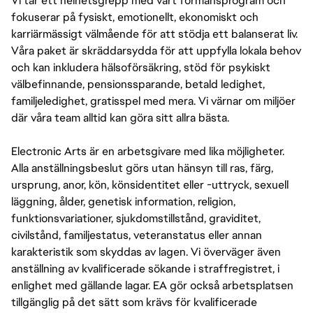
Vi tar ett helhetsgrepp med vårt förmånsprogram och
fokuserar på fysiskt, emotionellt, ekonomiskt och
karriärmässigt välmående för att stödja ett balanserat liv.
Våra paket är skräddarsydda för att uppfylla lokala behov
och kan inkludera hälsoförsäkring, stöd för psykiskt
välbefinnande, pensionssparande, betald ledighet,
familjeledighet, gratisspel med mera. Vi värnar om miljöer
där våra team alltid kan göra sitt allra bästa.
Electronic Arts är en arbetsgivare med lika möjligheter.
Alla anställningsbeslut görs utan hänsyn till ras, färg,
ursprung, anor, kön, könsidentitet eller -uttryck, sexuell
läggning, ålder, genetisk information, religion,
funktionsvariationer, sjukdomstillstånd, graviditet,
civilstånd, familjestatus, veteranstatus eller annan
karakteristik som skyddas av lagen. Vi överväger även
anställning av kvalificerade sökande i straffregistret, i
enlighet med gällande lagar. EA gör också arbetsplatsen
tillgänglig på det sätt som krävs för kvalificerade