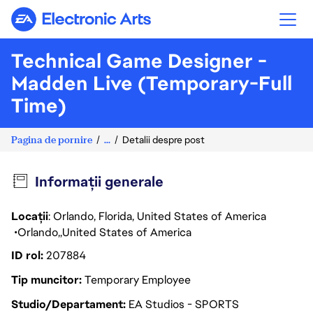
Electronic Arts
Technical Game Designer -
Madden Live (Temporary-Full
Time)
Pagina de pornire
...
Detalii despre post
Informații generale
Locații
: Orlando, Florida, United States of America
Orlando
United States of America
ID rol
207884
Tip muncitor
Temporary Employee
Studio/Departament
EA Studios - SPORTS