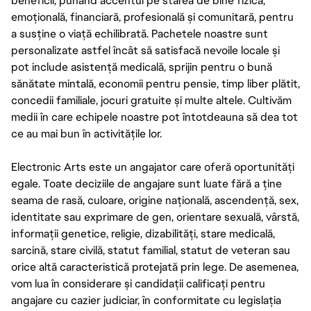
beneficii, punând accentul pe starea de bine fizică,
emoțională, financiară, profesională și comunitară, pentru
a susține o viață echilibrată. Pachetele noastre sunt
personalizate astfel încât să satisfacă nevoile locale și
pot include asistență medicală, sprijin pentru o bună
sănătate mintală, economii pentru pensie, timp liber plătit,
concedii familiale, jocuri gratuite și multe altele. Cultivăm
medii în care echipele noastre pot întotdeauna să dea tot
ce au mai bun în activitățile lor.
Electronic Arts este un angajator care oferă oportunități
egale. Toate deciziile de angajare sunt luate fără a ține
seama de rasă, culoare, origine națională, ascendență, sex,
identitate sau exprimare de gen, orientare sexuală, vârstă,
informații genetice, religie, dizabilități, stare medicală,
sarcină, stare civilă, statut familial, statut de veteran sau
orice altă caracteristică protejată prin lege. De asemenea,
vom lua în considerare și candidații calificați pentru
angajare cu cazier judiciar, în conformitate cu legislația