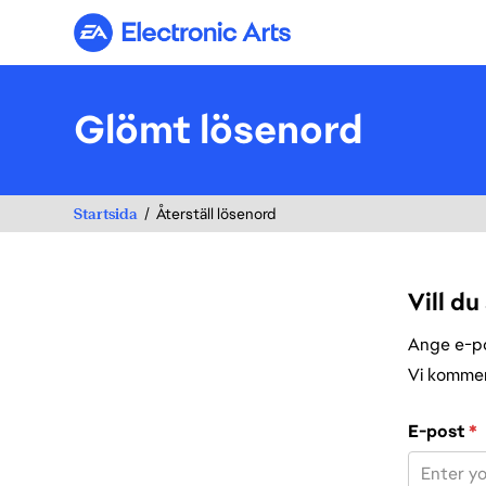
Electronic Arts
Glömt lösenord
Startsida
Återställ lösenord
Vill du
Ange e-pos
Vi kommer 
Återställ lös
E-post
*