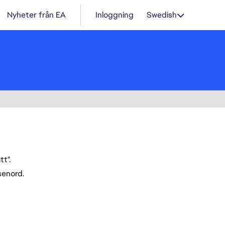
Nyheter från EA
Inloggning
Swedish
t".
ösenord.