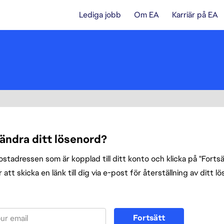
Lediga jobb
Om EA
Karriär på EA
 ändra ditt lösenord?
tadressen som är kopplad till ditt konto och klicka på "Fortsät
att skicka en länk till dig via e-post för återställning av ditt l
enord med din e-post
Fortsätt