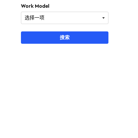
Work Model
搜索