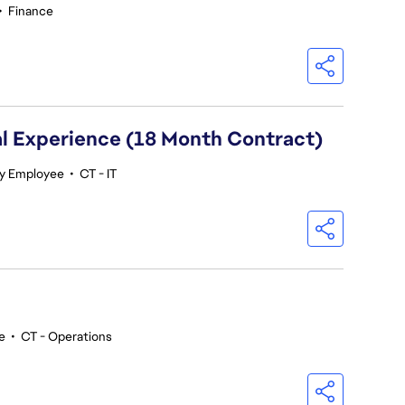
•
Finance
al Experience (18 Month Contract)
y Employee
•
CT - IT
e
•
CT - Operations