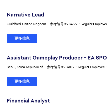
Narrative Lead
Guildford, United Kingdom
•
参考编号 #214799
•
Regular Employe
更多信息
Assistant Gameplay Producer - EA SP
Seoul, Korea, Republic of
•
参考编号 #214812
•
Regular Employee
更多信息
Financial Analyst