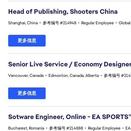
Head of Publishing, Shooters China
Shanghai, China
•
参考编号 #214948
•
Regular Employee
•
Global
更多信息
Senior Live Service / Economy Designe
Vancouver, Canada
•
Edmonton, Canada, Alberta
•
参考编号 #214
更多信息
Sotware Engineer, Online - EA SPORTS
Bucharest, Romania
•
参考编号 #214888
•
Regular Employee
•
EA