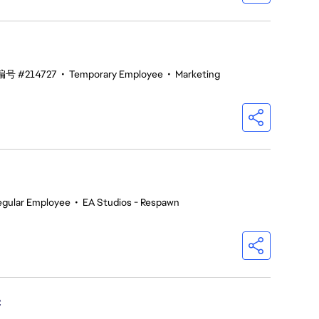
号 #214727
•
Temporary Employee
•
Marketing
egular Employee
•
EA Studios - Respawn
C