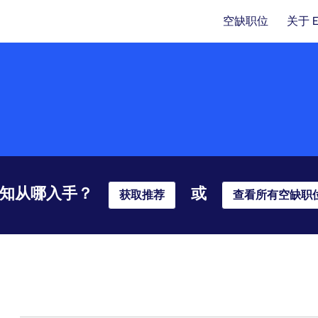
空缺职位
关于 
知从哪入手？
或
获取推荐
查看所有空缺职
181-200 总共 359 条 结果