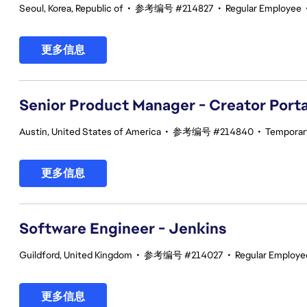
Seoul, Korea, Republic of
•
参考编号 #214827
•
Regular Employee
更多信息
Senior Product Manager - Creator Port
Austin, United States of America
•
参考编号 #214840
•
Temporar
更多信息
Software Engineer - Jenkins
Guildford, United Kingdom
•
参考编号 #214027
•
Regular Employe
更多信息