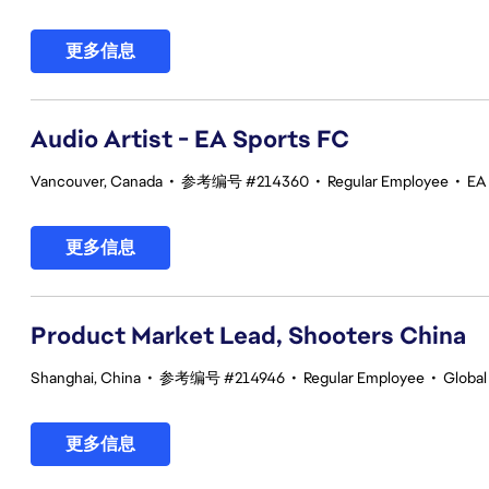
更多信息
Audio Artist - EA Sports FC
Vancouver, Canada
•
参考编号 #214360
•
Regular Employee
•
EA
更多信息
Product Market Lead, Shooters China
Shanghai, China
•
参考编号 #214946
•
Regular Employee
•
Global
更多信息