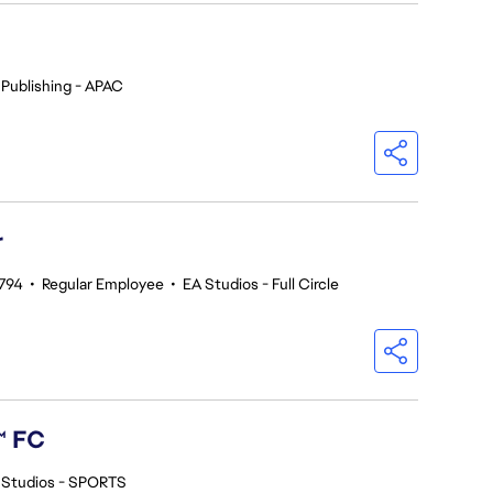
 Publishing - APAC
r
794
•
Regular Employee
•
EA Studios - Full Circle
™ FC
 Studios - SPORTS