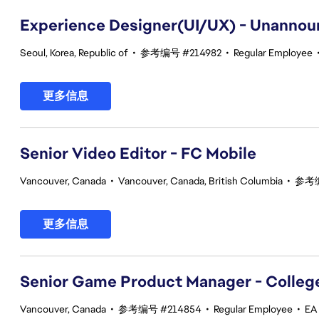
Experience Designer(UI/UX) - Unannou
Seoul, Korea, Republic of
•
参考编号 #214982
•
Regular Employee
更多信息
Senior Video Editor - FC Mobile
Vancouver, Canada
•
Vancouver, Canada, British Columbia
•
参考编
更多信息
Senior Game Product Manager - College
Vancouver, Canada
•
参考编号 #214854
•
Regular Employee
•
EA