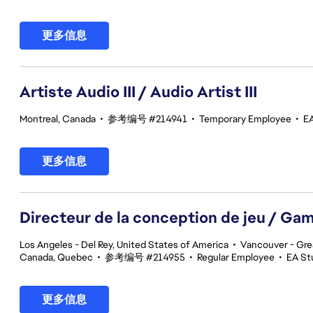
更多信息
Artiste Audio III / Audio Artist III
Montreal, Canada
•
参考编号 #214941
•
Temporary Employee
•
EA
更多信息
Directeur de la conception de jeu / Ga
Los Angeles - Del Rey, United States of America
•
Vancouver - Gre
Canada, Quebec
•
参考编号 #214955
•
Regular Employee
•
EA Stu
更多信息