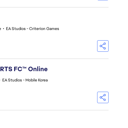
e
•
EA Studios - Criterion Games
ORTS FC™ Online
•
EA Studios - Mobile Korea