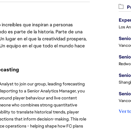
Pu
 increíbles que inspiran a personas
do es parte de la historia. Parte de una
Senio
lugar en el que la creatividad prospera,
. Un equipo en el que todo el mundo hace
Vanco
Senio
Redwoo
ecasting
Senio
Shangh
alyst to join our group, leading forecasting 
Reporting to a Senior Analytics Manager, you 
Senio
around player behaviour and live content 
Vanco
omeone who combines strong quantitative 
Ver t
ility to translate historical trends, player 
ections that inform decision-making. This role 
rvice operations - helping shape how FC plans 