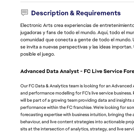
Description & Requirements
Electronic Arts crea experiencias de entretenimiento
jugadoras y fans de todo el mundo. Aquí, todo el mun
comunidad que conecta a gente de todo el mundo. Un 
se invita a nuevas perspectivas y las ideas importan
posible el juego.
Advanced Data Analyst - FC Live Service For
Our FC Data & Analytics team is looking for an Advanced An
and performance modelling for FC’s live service business. 
will be part of a growing team providing data and insights 
performance within the FC franchise. We’re looking for s
forecasting expertise with business intuition, bringing the ab
behaviour, and live content strategies into actionable proj
sits at the intersection of analytics, strategy, and live se