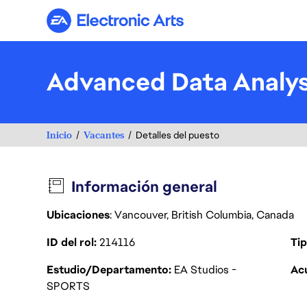
Electronic Arts
Advanced Data Analys
Inicio
Vacantes
Detalles del puesto
Información general
Ubicaciones
: Vancouver, British Columbia, Canada
ID del rol
214116
Tip
Estudio/Departamento
EA Studios -
Acu
SPORTS