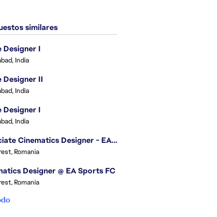
estos similares
Designer I
bad, India
Designer II
bad, India
Designer I
bad, India
Associate Cinematics Designer - EA Sports FC
est, Romania
atics Designer @ EA Sports FC
est, Romania
odo