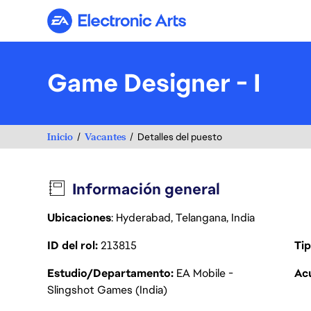
Electronic Arts
Game Designer - I
Inicio
Vacantes
Detalles del puesto
Información general
Ubicaciones
: Hyderabad, Telangana, India
ID del rol
213815
Tip
Estudio/Departamento
EA Mobile -
Acu
Slingshot Games (India)