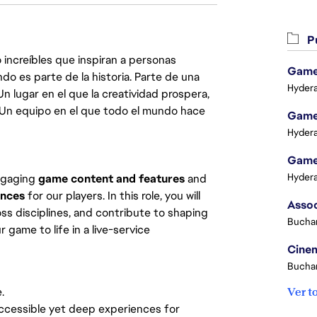
Pu
 increíbles que inspiran a personas
Game 
do es parte de la historia. Parte de una
Hydera
lugar en el que la creatividad prospera,
. Un equipo en el que todo el mundo hace
Game 
Hydera
Game 
Hydera
ngaging
game content and features
and
ences
for our players. In this role, you will
ss disciplines, and contribute to shaping
Buchar
game to life in a live-service
Cinem
Buchar
.
Ver t
accessible yet deep experiences for