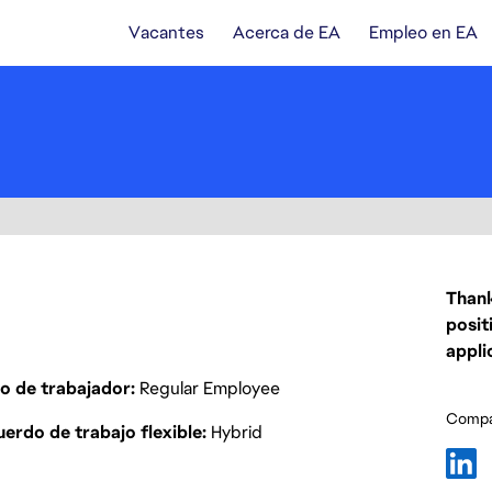
Vacantes
Acerca de EA
Empleo en EA
Thank
posit
appli
o de trabajador
Regular Employee
Compar
erdo de trabajo flexible
Hybrid