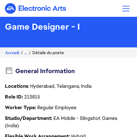
Electronic Arts
Game Designer - I
Accueil
...
Détails du poste
General Information
Locations
: Hyderabad, Telangana, India
Role ID
213815
Worker Type
Regular Employee
Studio/Department
EA Mobile - Slingshot Games
(India)
Flexible Work Arrangement
Hybrid