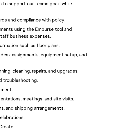
es to support our team's goals while
ds and compliance with policy.
ements using the Emburse tool and
staff business expenses.
ormation such as floor plans.
 desk assignments, equipment setup, and
ning, cleaning, repairs, and upgrades.
d troubleshooting.
pment.
ntations, meetings, and site visits.
ns, and shipping arrangements.
celebrations.
Create.