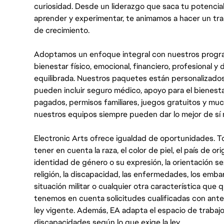
curiosidad. Desde un liderazgo que saca tu potencial
aprender y experimentar, te animamos a hacer un tr
de crecimiento.
Adoptamos un enfoque integral con nuestros progra
bienestar físico, emocional, financiero, profesional 
equilibrada. Nuestros paquetes están personalizados
pueden incluir seguro médico, apoyo para el bienestar
pagados, permisos familiares, juegos gratuitos y m
nuestros equipos siempre pueden dar lo mejor de sí
Electronic Arts ofrece igualdad de oportunidades. To
tener en cuenta la raza, el color de piel, el país de ori
identidad de género o su expresión, la orientación sex
religión, la discapacidad, las enfermedades, los embarazo
situación militar o cualquier otra característica que 
tenemos en cuenta solicitudes cualificadas con ant
ley vigente. Además, EA adapta el espacio de trabajo
discapacidades según lo que exige la ley.