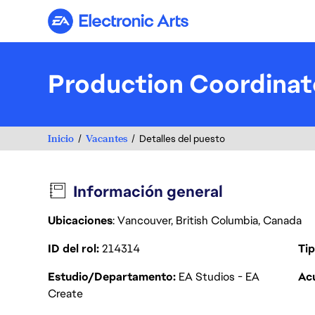
Electronic Arts
Production Coordinat
Inicio
Vacantes
Detalles del puesto
Información general
Ubicaciones
: Vancouver, British Columbia, Canada
ID del rol
214314
Tip
Estudio/Departamento
EA Studios - EA
Acu
Create