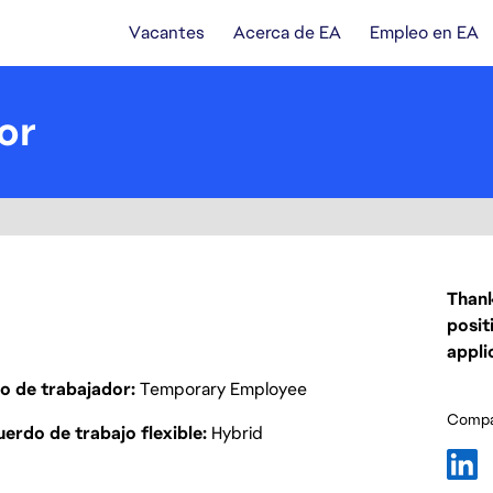
Vacantes
Acerca de EA
Empleo en EA
or
Thank
posit
appli
o de trabajador
Temporary Employee
Compar
erdo de trabajo flexible
Hybrid