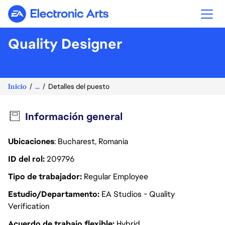
Electronic Arts
Quality Designer
Inicio
...
Detalles del puesto
Información general
Ubicaciones
: Bucharest, Romania
ID del rol
209796
Tipo de trabajador
Regular Employee
Estudio/Departamento
EA Studios - Quality
Verification
Acuerdo de trabajo flexible
Hybrid