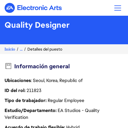
Electronic Arts
Quality Designer
Inicio
...
Detalles del puesto
Información general
Ubicaciones
: Seoul, Korea, Republic of
ID del rol
211823
Tipo de trabajador
Regular Employee
Estudio/Departamento
EA Studios - Quality
Verification
Acuerdo de trabajo flexible
Hybrid