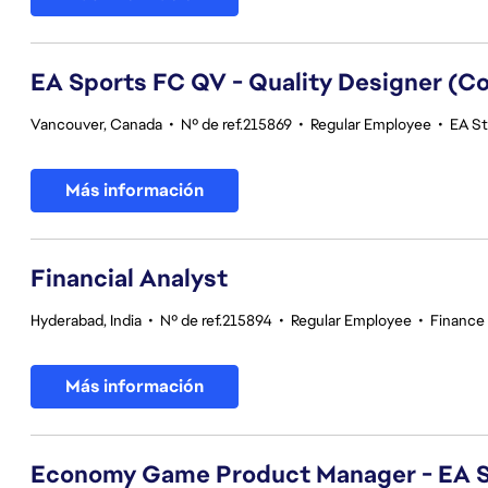
EA Sports FC QV - Quality Designer (
Vancouver, Canada
•
Nº de ref.215869
•
Regular Employee
•
EA St
Más información
Financial Analyst
Hyderabad, India
•
Nº de ref.215894
•
Regular Employee
•
Finance
Más información
Economy Game Product Manager - EA