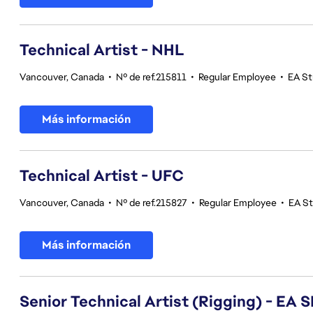
Technical Artist - NHL
Vancouver, Canada
•
Nº de ref.215811
•
Regular Employee
•
EA St
Más información
Technical Artist - UFC
Vancouver, Canada
•
Nº de ref.215827
•
Regular Employee
•
EA S
Más información
Senior Technical Artist (Rigging) - E