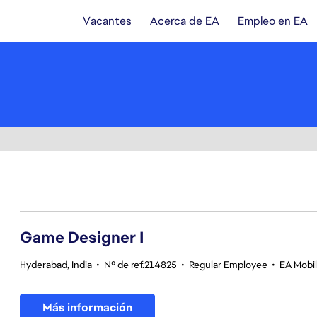
Vacantes
Acerca de EA
Empleo en EA
1-20 de 342 No hay resultados
Game Designer I
Hyderabad, India
•
Nº de ref.214825
•
Regular Employee
•
EA Mobil
Más información