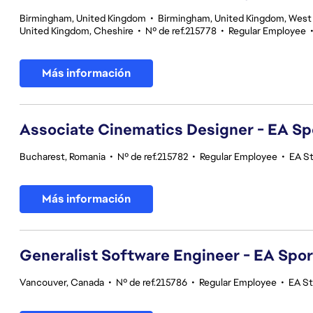
Birmingham, United Kingdom
•
Birmingham, United Kingdom, West
United Kingdom, Cheshire
•
Nº de ref.215778
•
Regular Employee
Más información
Associate Cinematics Designer - EA Sp
Bucharest, Romania
•
Nº de ref.215782
•
Regular Employee
•
EA S
Más información
Generalist Software Engineer - EA Spo
Vancouver, Canada
•
Nº de ref.215786
•
Regular Employee
•
EA S