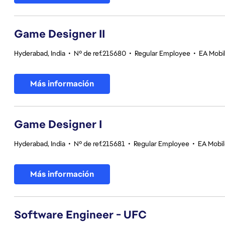
Game Designer II
Hyderabad, India
•
Nº de ref.215680
•
Regular Employee
•
EA Mobil
Más información
Game Designer I
Hyderabad, India
•
Nº de ref.215681
•
Regular Employee
•
EA Mobil
Más información
Software Engineer - UFC