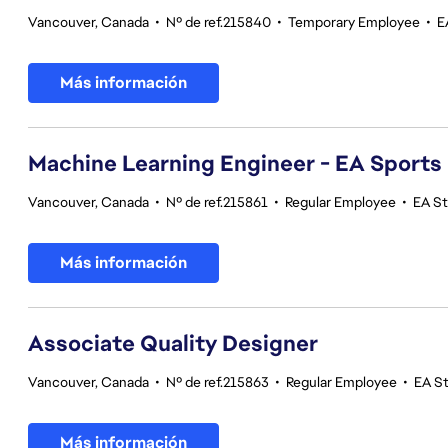
Vancouver, Canada
•
Nº de ref.215840
•
Temporary Employee
•
E
Más información
Machine Learning Engineer - EA Sports
Vancouver, Canada
•
Nº de ref.215861
•
Regular Employee
•
EA S
Más información
Associate Quality Designer
Vancouver, Canada
•
Nº de ref.215863
•
Regular Employee
•
EA St
Más información