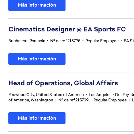
Más información
Cinematics Designer @ EA Sports FC
Bucharest, Romania
•
Nº de ref.215795
•
Regular Employee
•
EA S
Más información
Head of Operations, Global Affairs
Redwood City, United States of America
•
Los Angeles - Del Rey, U
of America, Washington
•
Nº de ref.215799
•
Regular Employee
•
L
Más información