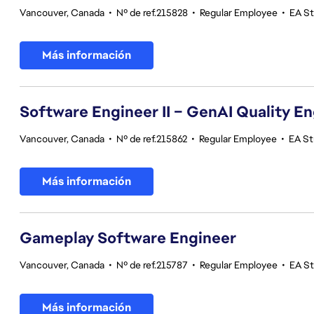
Vancouver, Canada
•
Nº de ref.215828
•
Regular Employee
•
EA S
Más información
Software Engineer II – GenAI Quality E
Vancouver, Canada
•
Nº de ref.215862
•
Regular Employee
•
EA St
Más información
Gameplay Software Engineer
Vancouver, Canada
•
Nº de ref.215787
•
Regular Employee
•
EA S
Más información