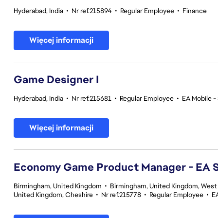
Hyderabad, India
•
Nr ref.215894
•
Regular Employee
•
Finance
Więcej informacji
Game Designer I
Hyderabad, India
•
Nr ref.215681
•
Regular Employee
•
EA Mobile -
Więcej informacji
Economy Game Product Manager - EA
Birmingham, United Kingdom
•
Birmingham, United Kingdom, West
United Kingdom, Cheshire
•
Nr ref.215778
•
Regular Employee
•
E