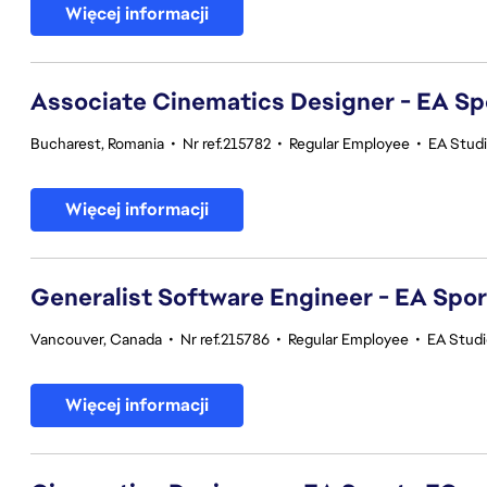
Więcej informacji
Associate Cinematics Designer - EA Sp
Bucharest, Romania
•
Nr ref.215782
•
Regular Employee
•
EA Stud
Więcej informacji
Generalist Software Engineer - EA Spo
Vancouver, Canada
•
Nr ref.215786
•
Regular Employee
•
EA Stud
Więcej informacji