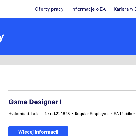
Oferty pracy
Informacje o EA
Kariera w
y
1-20 z 351 Brak wyników
Game Designer I
Hyderabad, India
•
Nr ref.214825
•
Regular Employee
•
EA Mobile -
Więcej informacji