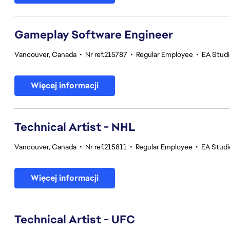
Gameplay Software Engineer
Vancouver, Canada
•
Nr ref.215787
•
Regular Employee
•
EA Stud
Więcej informacji
Technical Artist - NHL
Vancouver, Canada
•
Nr ref.215811
•
Regular Employee
•
EA Stud
Więcej informacji
Technical Artist - UFC