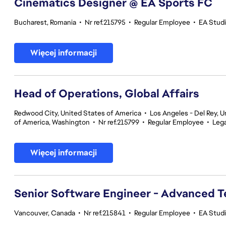
Cinematics Designer @ EA Sports FC
Bucharest, Romania
•
Nr ref.215795
•
Regular Employee
•
EA Stud
Więcej informacji
Head of Operations, Global Affairs
Redwood City, United States of America
•
Los Angeles - Del Rey, U
of America, Washington
•
Nr ref.215799
•
Regular Employee
•
Lega
Więcej informacji
Senior Software Engineer - Advanced 
Vancouver, Canada
•
Nr ref.215841
•
Regular Employee
•
EA Stud