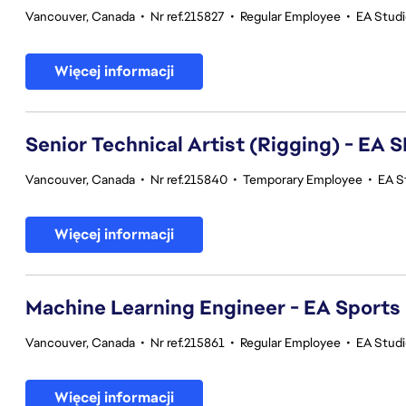
Vancouver, Canada
•
Nr ref.215827
•
Regular Employee
•
EA Stud
Więcej informacji
Senior Technical Artist (Rigging) - E
Vancouver, Canada
•
Nr ref.215840
•
Temporary Employee
•
EA S
Więcej informacji
Machine Learning Engineer - EA Sports
Vancouver, Canada
•
Nr ref.215861
•
Regular Employee
•
EA Stud
Więcej informacji