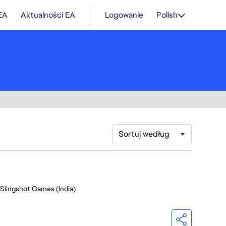
 EA
Aktualności EA
Logowanie
Polish
Sortuj według
 Slingshot Games (India)