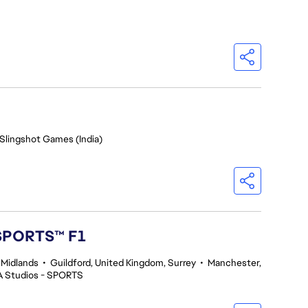
 Slingshot Games (India)
 SPORTS™ F1
 Midlands
•
Guildford, United Kingdom, Surrey
•
Manchester,
A Studios - SPORTS