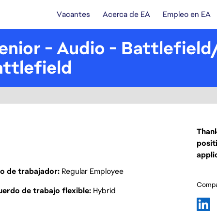
Vacantes
Acerca de EA
Empleo en EA
enior - Audio - Battlefiel
ttlefield
Thank
posit
appli
o de trabajador
Regular Employee
Compar
erdo de trabajo flexible
Hybrid