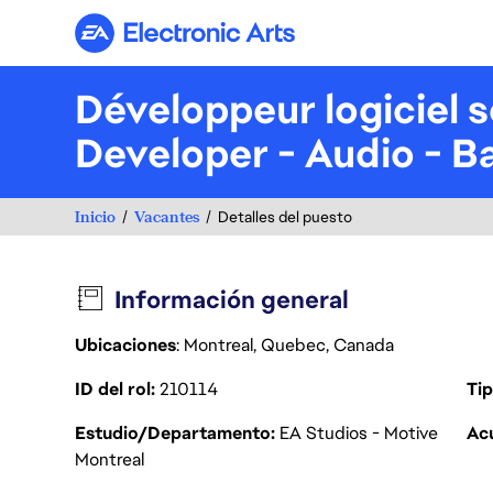
Electronic Arts
Développeur logiciel s
Developer - Audio - Ba
Inicio
Vacantes
Detalles del puesto
Información general
Ubicaciones
: Montreal, Quebec, Canada
ID del rol
210114
Tip
Estudio/Departamento
EA Studios - Motive
Acu
Montreal