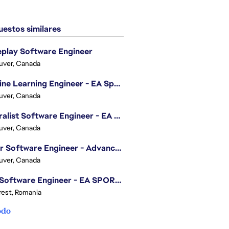
estos similares
play Software Engineer
uver, Canada
Machine Learning Engineer - EA Sports FC
uver, Canada
Generalist Software Engineer - EA Sports FC
uver, Canada
Senior Software Engineer - Advanced Technology Group
uver, Canada
.NET Software Engineer - EA SPORTS™ FC
est, Romania
odo