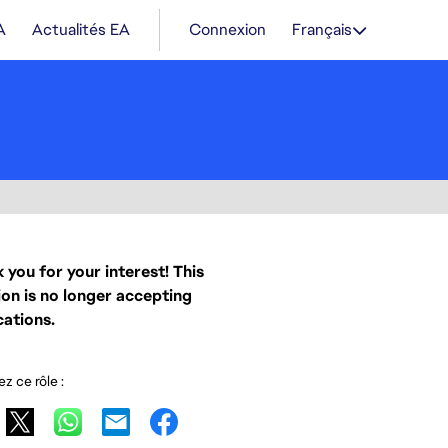
A
Actualités EA
Connexion
Français
 you for your interest! This
ion is no longer accepting
cations.
z ce rôle :