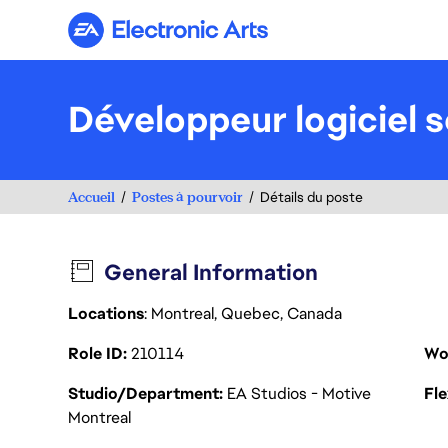
Electronic Arts
Développeur logiciel s
Accueil
Postes à pourvoir
Détails du poste
General Information
Locations
: Montreal, Quebec, Canada
Role ID
210114
Wo
Studio/Department
EA Studios - Motive
Fl
Montreal