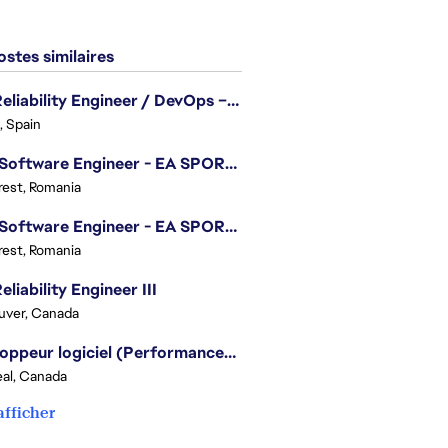
stes similaires
Site Reliability Engineer / DevOps – Localization
, Spain
.NET Software Engineer - EA SPORTS™ FC
est, Romania
.NET Software Engineer - EA SPORTS™ FC
est, Romania
eliability Engineer III
uver, Canada
Développeur logiciel (Performances moteur) - Battlefield
al, Canada
afficher