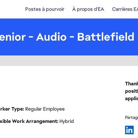
Postes à pourvoir
À propos d’EA
Carrières E
enior - Audio - Battlefield
Thank
posit
appli
rker Type
Regular Employee
Partage
exible Work Arrangement
Hybrid