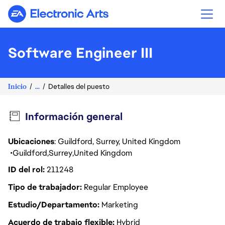
Electronic Arts
Software Engineer III
Inicio
...
Detalles del puesto
Información general
Ubicaciones
: Guildford, Surrey, United Kingdom
Guildford
Surrey
United Kingdom
ID del rol
211248
Tipo de trabajador
Regular Employee
Estudio/Departamento
Marketing
Acuerdo de trabajo flexible
Hybrid