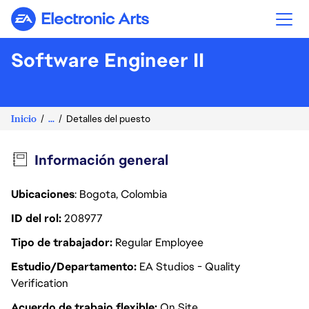
Electronic Arts
Software Engineer II
Inicio
...
Detalles del puesto
Información general
Ubicaciones
: Bogota, Colombia
ID del rol
208977
Tipo de trabajador
Regular Employee
Estudio/Departamento
EA Studios - Quality
Verification
Acuerdo de trabajo flexible
On Site