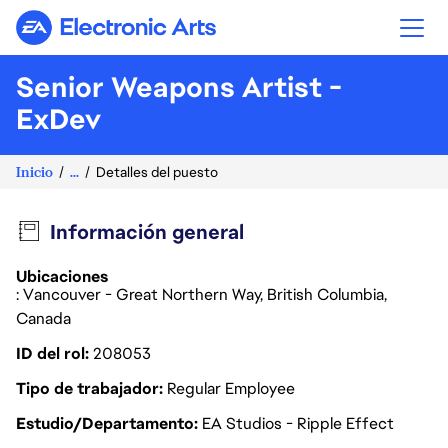
Electronic Arts
Senior Weapons Artist -
ExDev
Inicio
...
Detalles del puesto
Información general
Ubicaciones
: Vancouver - Great Northern Way, British Columbia,
Canada
ID del rol
208053
Tipo de trabajador
Regular Employee
Estudio/Departamento
EA Studios - Ripple Effect