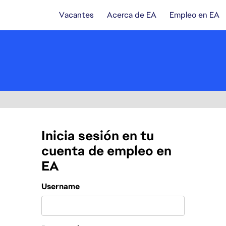
Vacantes
Acerca de EA
Empleo en EA
Inicia sesión en tu
cuenta de empleo en
EA
Login
Username