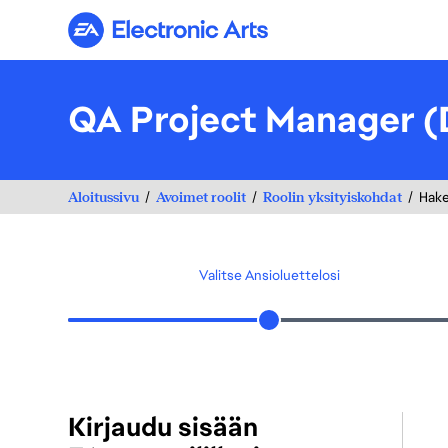
Electronic Arts
QA Project Manager 
Aloitussivu
Avoimet roolit
Roolin yksityiskohdat
Hak
Valitse Ansioluettelosi
Kirjaudu sisään