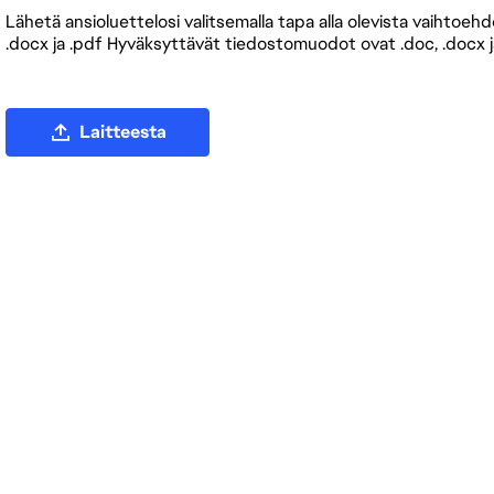
Lähetä ansioluettelosi valitsemalla tapa alla olevista vaihtoe
.docx ja .pdf Hyväksyttävät tiedostomuodot ovat .doc, .docx j
 ansioluettelotiedosto palvelimeen
Laitteesta
Lataa ansioluettelo palvelimeen LinkedIn