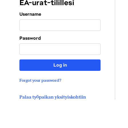
EA-urat-tilillesi
Login
Username
Lataa
Password
Log in
Forgot your password?
Palaa työpaikan yksityiskohtiin