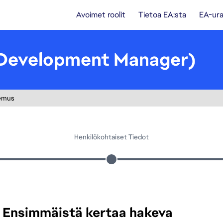
Avoimet roolit
Tietoa EA:sta
EA-ura
(Development Manager)
emus
Henkilökohtaiset Tiedot
Ensimmäistä kertaa hakeva