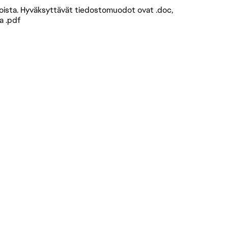
hdoista. Hyväksyttävät tiedostomuodot ovat .doc,
a .pdf
istä