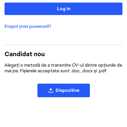
Log in
Forgot your password?
Candidat nou
Alegeți o metodă de a transmite CV-ul dintre opțiunile de
mai jos. Fișierele acceptate sunt .doc, .docx și .pdf
Încărcați fișierul CV
Dispozitive
Încărcați CV-ul de pe LinkedIn