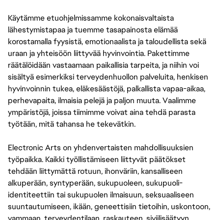
Käytämme etuohjelmissamme kokonaisvaltaista
lähestymistapaa ja tuemme tasapainosta elämää
korostamalla fyysistä, emotionaalista ja taloudellista sekä
uraan ja yhteisöön liittyvää hyvinvointia. Pakettimme
räätälöidään vastaamaan paikallisia tarpeita, ja niihin voi
sisältyä esimerkiksi terveydenhuollon palveluita, henkisen
hyvinvoinnin tukea, eläkesäästöjä, palkallista vapaa-aikaa,
perhevapaita, ilmaisia pelejä ja paljon muuta. Vaalimme
ympäristöjä, joissa tiimimme voivat aina tehdä parasta
työtään, mitä tahansa he tekevätkin.
Electronic Arts on yhdenvertaisten mahdollisuuksien
työpaikka. Kaikki työllistämiseen liittyvät päätökset
tehdään liittymättä rotuun, ihonväriin, kansalliseen
alkuperään, syntyperään, sukupuoleen, sukupuoli-
identiteettiin tai sukupuolen ilmaisuun, seksuaaliseen
suuntautumiseen, ikään, geneettisiin tietoihin, uskontoon,
vammaan, terveydentilaan, raskauteen, siviilisäätyyn,