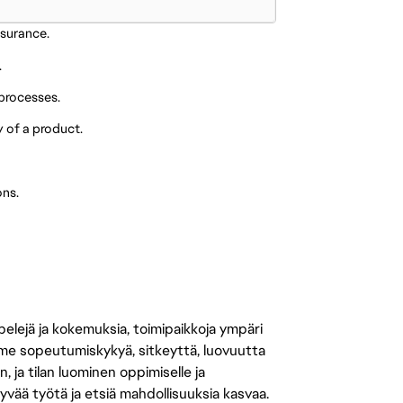
ssurance.
.
processes.
 of a product.
ons.
 pelejä ja kokemuksia, toimipaikkoja ympäri
amme sopeutumiskykyä, sitkeyttä, luovuutta
n, ja tilan luominen oppimiselle ja
yvää työtä ja etsiä mahdollisuuksia kasvaa.