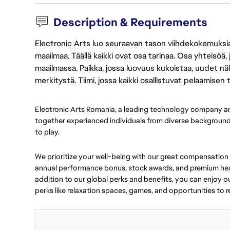
Description & Requirements
Electronic Arts luo seuraavan tason viihdekokemuksia, 
maailmaa. Täällä kaikki ovat osa tarinaa. Osa yhteisöä,
maailmassa. Paikka, jossa luovuus kukoistaa, uudet näk
merkitystä. Tiimi, jossa kaikki osallistuvat pelaamisen
Electronic Arts Romania, a leading technology company a
together experienced individuals from diverse backgrounds
to play.
We prioritize your well-being with our great compensation
annual performance bonus, stock awards, and premium heal
addition to our global perks and benefits, you can enjoy our
perks like relaxation spaces, games, and opportunities to re