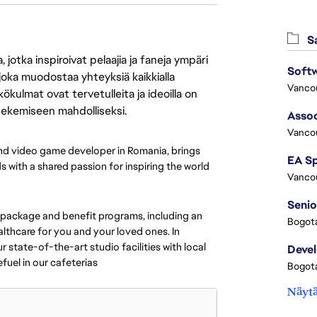
Sa
jotka inspiroivat pelaajia ja faneja ympäri
 joka muodostaa yhteyksiä kaikkialla
Vanco
ökulmat ovat tervetulleita ja ideoilla on
 tekemiseen mahdolliseksi.
Assoc
Vanco
nd video game developer in Romania, brings
 with a shared passion for inspiring the world
Vanco
Senio
 package and benefit programs, including an
Bogota
thcare for you and your loved ones. In
 state-of-the-art studio facilities with local
Deve
fuel in our cafeterias
Bogota
Näytä