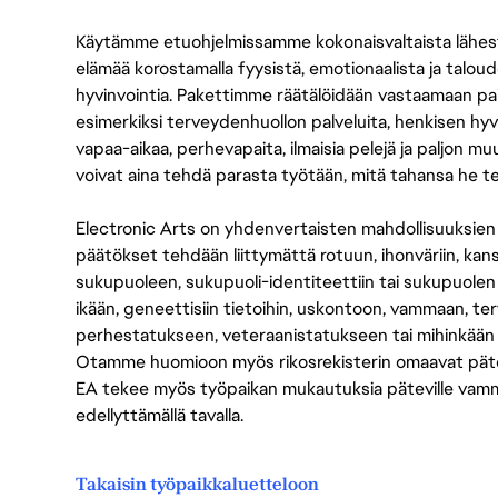
Käytämme etuohjelmissamme kokonaisvaltaista lähes
elämää korostamalla fyysistä, emotionaalista ja taloude
hyvinvointia. Pakettimme räätälöidään vastaamaan paikall
esimerkiksi terveydenhuollon palveluita, henkisen hyvi
vapaa-aikaa, perhevapaita, ilmaisia pelejä ja paljon m
voivat aina tehdä parasta työtään, mitä tahansa he t
Electronic Arts on yhdenvertaisten mahdollisuuksien ty
päätökset tehdään liittymättä rotuun, ihonväriin, kan
sukupuoleen, sukupuoli-identiteettiin tai sukupuolen
ikään, geneettisiin tietoihin, uskontoon, vammaan, terv
perhestatukseen, veteraanistatukseen tai mihinkään
Otamme huomioon myös rikosrekisterin omaavat pätevät
EA tekee myös työpaikan mukautuksia päteville vammais
edellyttämällä tavalla.
Takaisin työpaikkaluetteloon