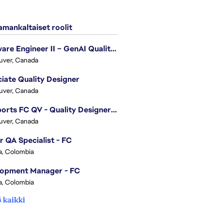
mankaltaiset roolit
Software Engineer II – GenAI Quality Engineering
uver, Canada
iate Quality Designer
uver, Canada
EA Sports FC QV - Quality Designer (Companion App)
uver, Canada
r QA Specialist - FC
, Colombia
lopment Manager - FC
, Colombia
 kaikki