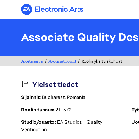
Electronic Arts
Associate Quality Des
Aloitussivu
Avoimet roolit
Roolin yksityiskohdat
Yleiset tiedot
Sijainnit
: Bucharest, Romania
Roolin tunnus
211372
Työ
Studio/osasto
EA Studios - Quality
Jou
Verification