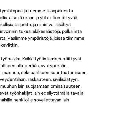
tymistapaa ja tuemme tasapainosta
llista sekä uraan ja yhteisöön liittyvää
isia tarpeita, ja niihin voi sisältyä
nvoinnin tukea, eläkesäästöjä, palkallista
uuta. Vaalimme ympäristöjä, joissa tiimimme
ekevätkin.
öpaikka. Kaikki työllistämiseen liittyvät
salliseen alkuperään, syntyperään,
 ilmaisuun, seksuaaliseen suuntautumiseen,
eydentilaan, raskauteen, siviilisäätyyn,
 muuhun lain suojaamaan ominaisuuteen.
 työnhakijat lain edellyttämällä tavalla.
ille henkilöille sovellettavan lain