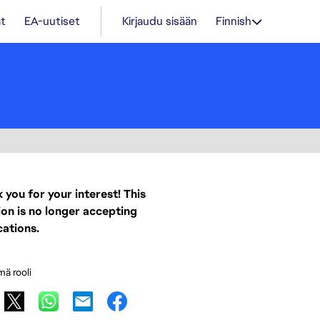
t
EA-uutiset
Kirjaudu sisään
Finnish
 you for your interest! This
ion is no longer accepting
cations.
mä rooli