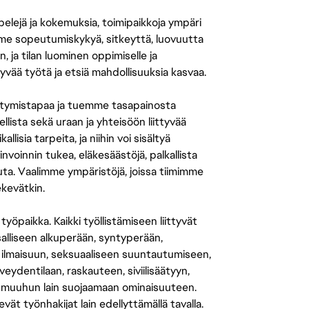
 pelejä ja kokemuksia, toimipaikkoja ympäri
amme sopeutumiskykyä, sitkeyttä, luovuutta
n, ja tilan luominen oppimiselle ja
yvää työtä ja etsiä mahdollisuuksia kasvaa.
tymistapaa ja tuemme tasapainosta
llista sekä uraan ja yhteisöön liittyvää
isia tarpeita, ja niihin voi sisältyä
nvoinnin tukea, eläkesäästöjä, palkallista
uuta. Vaalimme ympäristöjä, joissa tiimimme
ekevätkin.
öpaikka. Kaikki työllistämiseen liittyvät
salliseen alkuperään, syntyperään,
 ilmaisuun, seksuaaliseen suuntautumiseen,
eydentilaan, raskauteen, siviilisäätyyn,
 muuhun lain suojaamaan ominaisuuteen.
 työnhakijat lain edellyttämällä tavalla.