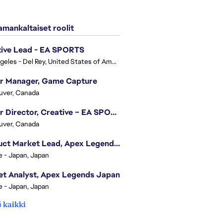
mankaltaiset roolit
tive Lead - EA SPORTS
Los Angeles - Del Rey, United States of America
or Manager, Game Capture
uver, Canada
Senior Director, Creative – EA SPORTS FC
uver, Canada
Product Market Lead, Apex Legends Japan
e - Japan, Japan
t Analyst, Apex Legends Japan
e - Japan, Japan
 kaikki