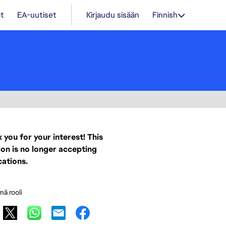
t
EA-uutiset
Kirjaudu sisään
Finnish
 you for your interest! This
ion is no longer accepting
cations.
mä rooli