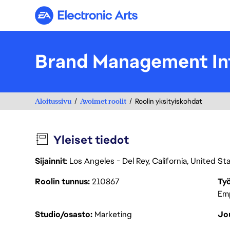
Electronic Arts
Brand Management In
Aloitussivu
Avoimet roolit
Roolin yksityiskohdat
Yleiset tiedot
Sijainnit
: Los Angeles - Del Rey, California, United S
Roolin tunnus
210867
Työ
Em
Studio/osasto
Marketing
Jou