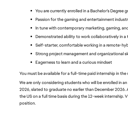
You are currently enrolled in a Bachelor’s Degree g
Passion for the gaming and entertainment industr
In tune with contemporary marketing, gaming, and
Demonstrated ability to work collaboratively in 
Self-starter, comfortable working in a remote-hy
Strong project management and organizational ski
Eagerness to learn and a curious mindset
You must be available for a full-time paid internship in t
We are only considering students who will be enrolled in a
2026, slated to graduate no earlier than December 2026. Ap
the US on a full time basis during the 12-week internship. Vi
position.