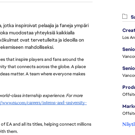
Sa
jotka inspiroivat pelaajia ja faneja ympäri
Crea
 joka muodostaa yhteyksiä kaikkialla
ökulmat ovat tervetulleita ja ideoilla on
 tekemiseen mahdolliseksi.
Seni
Vanco
es that inspire players and fans around the 
nity that connects across the globe. A place 
d ideas matter. A team where everyone makes 
Vanco
Offsit
 world-class internship experience. For more 
://www.ea.com/careers/interns-and-university-
Marke
Offsit
EA and all its titles, helping connect millions 
Näytä
ith them. 