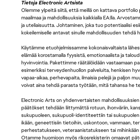
Tietoja Electronic Artsista
Olemme ylpeitä siitä, että meillä on kattava portfolio
maailmaa ja mahdollisuuksia kaikkialla EA:lla. Arvost
ja uteliaisuutta. Johtaminen, joka tuo potentiaalisi esii
kokeilemiselle antavat sinulle mahdollisuuden tehdä h
Käytämme etuohjelmissamme kokonaisvaltaista lähes
elämää korostamalla fyysistä, emotionaalista ja taloude
hyvinvointia. Pakettimme räätälöidään vastaamaan paikall
esimerkiksi terveydenhuollon palveluita, henkisen hyvi
vapaa-aikaa, perhevapaita, ilmaisia pelejä ja paljon m
voivat aina tehdä parasta työtään, mitä tahansa he t
Electronic Arts on yhdenvertaisten mahdollisuuksien ty
päätökset tehdään liittymättä rotuun, ihonväriin, kan
sukupuoleen, sukupuoli-identiteettiin tai sukupuolen
ikään, geneettisiin tietoihin, uskontoon, vammaan, terv
perhestatukseen, veteraanistatukseen tai mihinkään
Otamme huomioon myös rikosrekisterin omaavat pätevät