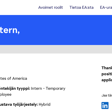
Avoimet roolit
Tietoa EA:sta
EA-ura
tern,
Thank
posit
tates of America
appli
ntekijän tyyppi
Intern - Temporary
ployee
Jaa tä
stava työjärjestely
Hybrid