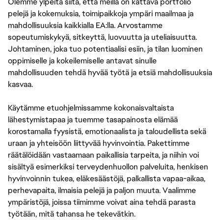
Olemme ylpeitä siitä, että meillä on kattava portfolio
pelejä ja kokemuksia, toimipaikkoja ympäri maailmaa ja
mahdollisuuksia kaikkialla EA:lla. Arvostamme
sopeutumiskykyä, sitkeyttä, luovuutta ja uteliaisuutta.
Johtaminen, joka tuo potentiaalisi esiin, ja tilan luominen
oppimiselle ja kokeilemiselle antavat sinulle
mahdollisuuden tehdä hyvää työtä ja etsiä mahdollisuuksia
kasvaa.
Käytämme etuohjelmissamme kokonaisvaltaista
lähestymistapaa ja tuemme tasapainosta elämää
korostamalla fyysistä, emotionaalista ja taloudellista sekä
uraan ja yhteisöön liittyvää hyvinvointia. Pakettimme
räätälöidään vastaamaan paikallisia tarpeita, ja niihin voi
sisältyä esimerkiksi terveydenhuollon palveluita, henkisen
hyvinvoinnin tukea, eläkesäästöjä, palkallista vapaa-aikaa,
perhevapaita, ilmaisia pelejä ja paljon muuta. Vaalimme
ympäristöjä, joissa tiimimme voivat aina tehdä parasta
työtään, mitä tahansa he tekevätkin.