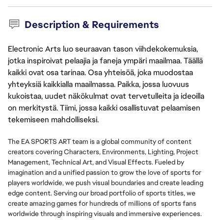
Description & Requirements
Electronic Arts luo seuraavan tason viihdekokemuksia,
jotka inspiroivat pelaajia ja faneja ympäri maailmaa. Täällä
kaikki ovat osa tarinaa. Osa yhteisöä, joka muodostaa
yhteyksiä kaikkialla maailmassa. Paikka, jossa luovuus
kukoistaa, uudet näkökulmat ovat tervetulleita ja ideoilla
on merkitystä. Tiimi, jossa kaikki osallistuvat pelaamisen
tekemiseen mahdolliseksi.
The EA SPORTS ART team is a global community of content
creators covering Characters, Environments, Lighting, Project
Management, Technical Art, and Visual Effects. Fueled by
imagination and a unified passion to grow the love of sports for
players worldwide, we push visual boundaries and create leading
edge content. Serving our broad portfolio of sports titles, we
create amazing games for hundreds of millions of sports fans
worldwide through inspiring visuals and immersive experiences.