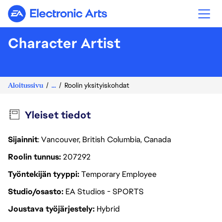
Electronic Arts
Character Artist
Aloitussivu
...
Roolin yksityiskohdat
Yleiset tiedot
Sijainnit
: Vancouver, British Columbia, Canada
Roolin tunnus
207292
Työntekijän tyyppi
Temporary Employee
Studio/osasto
EA Studios - SPORTS
Joustava työjärjestely
Hybrid