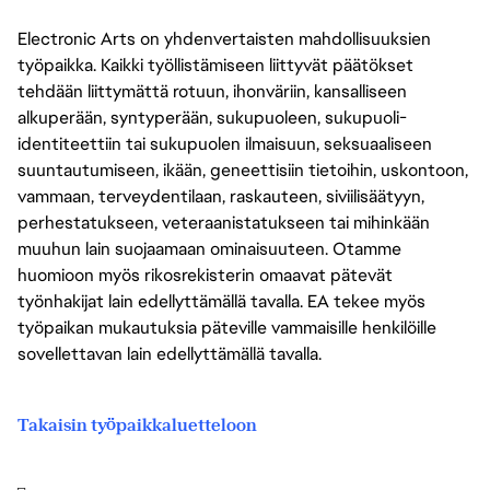
Electronic Arts on yhdenvertaisten mahdollisuuksien
työpaikka. Kaikki työllistämiseen liittyvät päätökset
tehdään liittymättä rotuun, ihonväriin, kansalliseen
alkuperään, syntyperään, sukupuoleen, sukupuoli-
identiteettiin tai sukupuolen ilmaisuun, seksuaaliseen
suuntautumiseen, ikään, geneettisiin tietoihin, uskontoon,
vammaan, terveydentilaan, raskauteen, siviilisäätyyn,
perhestatukseen, veteraanistatukseen tai mihinkään
muuhun lain suojaamaan ominaisuuteen. Otamme
huomioon myös rikosrekisterin omaavat pätevät
työnhakijat lain edellyttämällä tavalla. EA tekee myös
työpaikan mukautuksia päteville vammaisille henkilöille
sovellettavan lain edellyttämällä tavalla.
Takaisin työpaikkaluetteloon