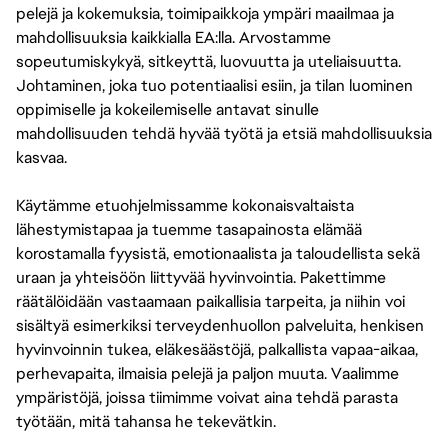
pelejä ja kokemuksia, toimipaikkoja ympäri maailmaa ja
mahdollisuuksia kaikkialla EA:lla. Arvostamme
sopeutumiskykyä, sitkeyttä, luovuutta ja uteliaisuutta.
Johtaminen, joka tuo potentiaalisi esiin, ja tilan luominen
oppimiselle ja kokeilemiselle antavat sinulle
mahdollisuuden tehdä hyvää työtä ja etsiä mahdollisuuksia
kasvaa.
Käytämme etuohjelmissamme kokonaisvaltaista
lähestymistapaa ja tuemme tasapainosta elämää
korostamalla fyysistä, emotionaalista ja taloudellista sekä
uraan ja yhteisöön liittyvää hyvinvointia. Pakettimme
räätälöidään vastaamaan paikallisia tarpeita, ja niihin voi
sisältyä esimerkiksi terveydenhuollon palveluita, henkisen
hyvinvoinnin tukea, eläkesäästöjä, palkallista vapaa-aikaa,
perhevapaita, ilmaisia pelejä ja paljon muuta. Vaalimme
ympäristöjä, joissa tiimimme voivat aina tehdä parasta
työtään, mitä tahansa he tekevätkin.