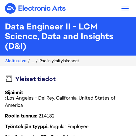
Electronic Arts
Data Engineer II - LCM
Science, Data and Insights
(D&I)
Aloitussivu
...
Roolin yksityiskohdat
Yleiset tiedot
Sijainnit
: Los Angeles - Del Rey, California, United States of
America
Roolin tunnus
214182
Työntekijän tyyppi
Regular Employee