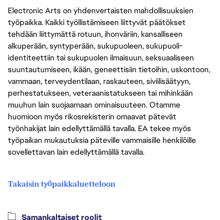
Electronic Arts on yhdenvertaisten mahdollisuuksien
työpaikka. Kaikki työllistämiseen liittyvät päätökset
tehdään liittymättä rotuun, ihonväriin, kansalliseen
alkuperään, syntyperään, sukupuoleen, sukupuoli-
identiteettiin tai sukupuolen ilmaisuun, seksuaaliseen
suuntautumiseen, ikään, geneettisiin tietoihin, uskontoon,
vammaan, terveydentilaan, raskauteen, siviilisäätyyn,
perhestatukseen, veteraanistatukseen tai mihinkään
muuhun lain suojaamaan ominaisuuteen. Otamme
huomioon myös rikosrekisterin omaavat pätevät
työnhakijat lain edellyttämällä tavalla. EA tekee myös
työpaikan mukautuksia päteville vammaisille henkilöille
sovellettavan lain edellyttämällä tavalla.
Takaisin työpaikkaluetteloon
Samankaltaiset roolit