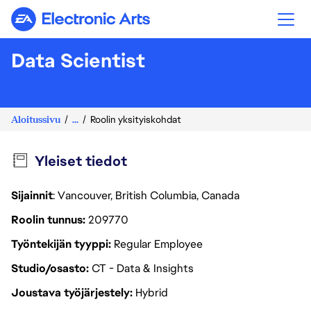
Electronic Arts
Data Scientist
Aloitussivu
...
Roolin yksityiskohdat
Yleiset tiedot
Sijainnit
: Vancouver, British Columbia, Canada
Roolin tunnus
209770
Työntekijän tyyppi
Regular Employee
Studio/osasto
CT - Data & Insights
Joustava työjärjestely
Hybrid