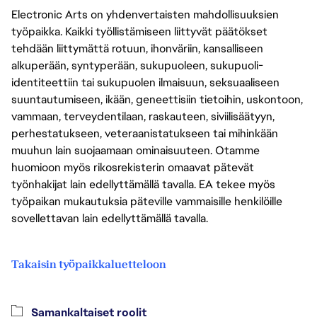
Electronic Arts on yhdenvertaisten mahdollisuuksien
työpaikka. Kaikki työllistämiseen liittyvät päätökset
tehdään liittymättä rotuun, ihonväriin, kansalliseen
alkuperään, syntyperään, sukupuoleen, sukupuoli-
identiteettiin tai sukupuolen ilmaisuun, seksuaaliseen
suuntautumiseen, ikään, geneettisiin tietoihin, uskontoon,
vammaan, terveydentilaan, raskauteen, siviilisäätyyn,
perhestatukseen, veteraanistatukseen tai mihinkään
muuhun lain suojaamaan ominaisuuteen. Otamme
huomioon myös rikosrekisterin omaavat pätevät
työnhakijat lain edellyttämällä tavalla. EA tekee myös
työpaikan mukautuksia päteville vammaisille henkilöille
sovellettavan lain edellyttämällä tavalla.
Takaisin työpaikkaluetteloon
Samankaltaiset roolit