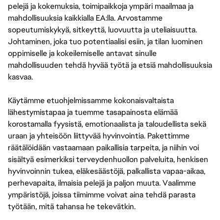
pelejä ja kokemuksia, toimipaikkoja ympäri maailmaa ja
mahdollisuuksia kaikkialla EA:lla. Arvostamme
sopeutumiskykyä, sitkeyttä, luovuutta ja uteliaisuutta.
Johtaminen, joka tuo potentiaalisi esiin, ja tilan luominen
oppimiselle ja kokeilemiselle antavat sinulle
mahdollisuuden tehdä hyvää työtä ja etsiä mahdollisuuksia
kasvaa.
Käytämme etuohjelmissamme kokonaisvaltaista
lähestymistapaa ja tuemme tasapainosta elämää
korostamalla fyysistä, emotionaalista ja taloudellista sekä
uraan ja yhteisöön liittyvää hyvinvointia. Pakettimme
räätälöidään vastaamaan paikallisia tarpeita, ja niihin voi
sisältyä esimerkiksi terveydenhuollon palveluita, henkisen
hyvinvoinnin tukea, eläkesäästöjä, palkallista vapaa-aikaa,
perhevapaita, ilmaisia pelejä ja paljon muuta. Vaalimme
ympäristöjä, joissa tiimimme voivat aina tehdä parasta
työtään, mitä tahansa he tekevätkin.