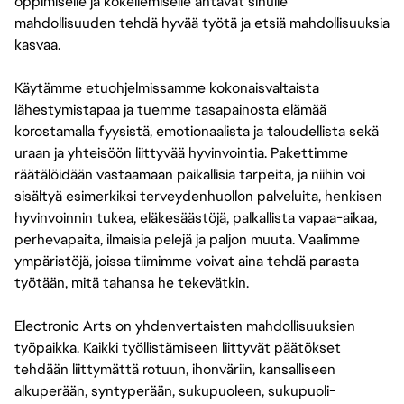
oppimiselle ja kokeilemiselle antavat sinulle
mahdollisuuden tehdä hyvää työtä ja etsiä mahdollisuuksia
kasvaa.
Käytämme etuohjelmissamme kokonaisvaltaista
lähestymistapaa ja tuemme tasapainosta elämää
korostamalla fyysistä, emotionaalista ja taloudellista sekä
uraan ja yhteisöön liittyvää hyvinvointia. Pakettimme
räätälöidään vastaamaan paikallisia tarpeita, ja niihin voi
sisältyä esimerkiksi terveydenhuollon palveluita, henkisen
hyvinvoinnin tukea, eläkesäästöjä, palkallista vapaa-aikaa,
perhevapaita, ilmaisia pelejä ja paljon muuta. Vaalimme
ympäristöjä, joissa tiimimme voivat aina tehdä parasta
työtään, mitä tahansa he tekevätkin.
Electronic Arts on yhdenvertaisten mahdollisuuksien
työpaikka. Kaikki työllistämiseen liittyvät päätökset
tehdään liittymättä rotuun, ihonväriin, kansalliseen
alkuperään, syntyperään, sukupuoleen, sukupuoli-