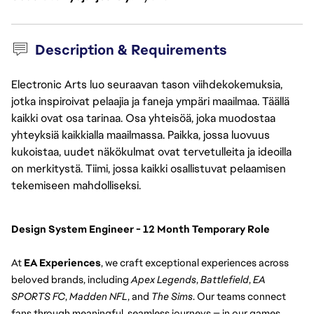
Description & Requirements
Electronic Arts luo seuraavan tason viihdekokemuksia,
jotka inspiroivat pelaajia ja faneja ympäri maailmaa. Täällä
kaikki ovat osa tarinaa. Osa yhteisöä, joka muodostaa
yhteyksiä kaikkialla maailmassa. Paikka, jossa luovuus
kukoistaa, uudet näkökulmat ovat tervetulleita ja ideoilla
on merkitystä. Tiimi, jossa kaikki osallistuvat pelaamisen
tekemiseen mahdolliseksi.
Design System Engineer - 12 Month Temporary Role
At 
EA Experiences
, we craft exceptional experiences across 
beloved brands, including 
Apex Legends
, 
Battlefield
, 
EA 
SPORTS FC
, 
Madden NFL
, and 
The Sims
. Our teams connect 
fans through meaningful, seamless journeys — in our games, 