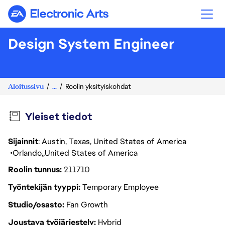
Electronic Arts
Design System Engineer
Aloitussivu
...
Roolin yksityiskohdat
Yleiset tiedot
Sijainnit
: Austin, Texas, United States of America
Orlando
United States of America
Roolin tunnus
211710
Työntekijän tyyppi
Temporary Employee
Studio/osasto
Fan Growth
Joustava työjärjestely
Hybrid