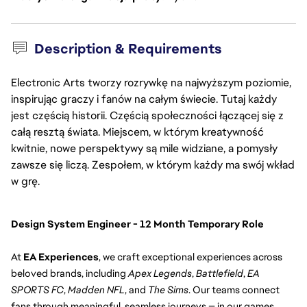
Description & Requirements
Electronic Arts tworzy rozrywkę na najwyższym poziomie,
inspirując graczy i fanów na całym świecie. Tutaj każdy
jest częścią historii. Częścią społeczności łączącej się z
całą resztą świata. Miejscem, w którym kreatywność
kwitnie, nowe perspektywy są mile widziane, a pomysły
zawsze się liczą. Zespołem, w którym każdy ma swój wkład
w grę.
Design System Engineer - 12 Month Temporary Role
At 
EA Experiences
, we craft exceptional experiences across 
beloved brands, including 
Apex Legends
, 
Battlefield
, 
EA 
SPORTS FC
, 
Madden NFL
, and 
The Sims
. Our teams connect 
fans through meaningful, seamless journeys — in our games, 