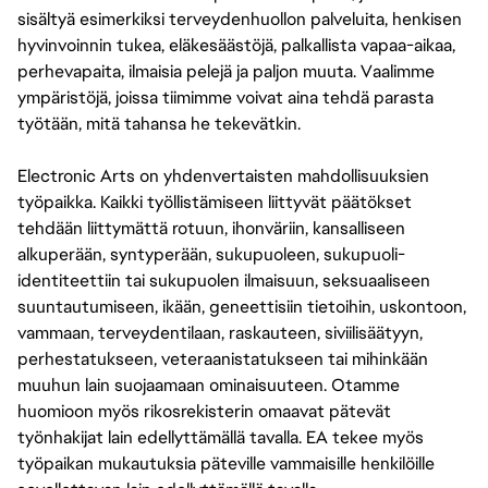
sisältyä esimerkiksi terveydenhuollon palveluita, henkisen
hyvinvoinnin tukea, eläkesäästöjä, palkallista vapaa-aikaa,
perhevapaita, ilmaisia pelejä ja paljon muuta. Vaalimme
ympäristöjä, joissa tiimimme voivat aina tehdä parasta
työtään, mitä tahansa he tekevätkin.
Electronic Arts on yhdenvertaisten mahdollisuuksien
työpaikka. Kaikki työllistämiseen liittyvät päätökset
tehdään liittymättä rotuun, ihonväriin, kansalliseen
alkuperään, syntyperään, sukupuoleen, sukupuoli-
identiteettiin tai sukupuolen ilmaisuun, seksuaaliseen
suuntautumiseen, ikään, geneettisiin tietoihin, uskontoon,
vammaan, terveydentilaan, raskauteen, siviilisäätyyn,
perhestatukseen, veteraanistatukseen tai mihinkään
muuhun lain suojaamaan ominaisuuteen. Otamme
huomioon myös rikosrekisterin omaavat pätevät
työnhakijat lain edellyttämällä tavalla. EA tekee myös
työpaikan mukautuksia päteville vammaisille henkilöille