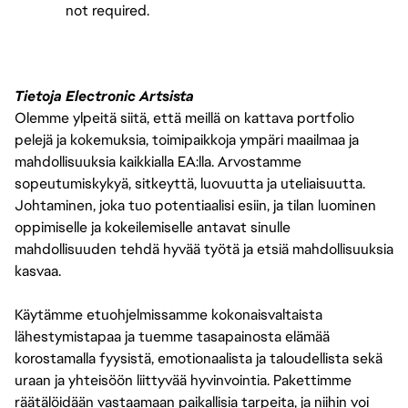
not required.
Tietoja Electronic Artsista
Olemme ylpeitä siitä, että meillä on kattava portfolio
pelejä ja kokemuksia, toimipaikkoja ympäri maailmaa ja
mahdollisuuksia kaikkialla EA:lla. Arvostamme
sopeutumiskykyä, sitkeyttä, luovuutta ja uteliaisuutta.
Johtaminen, joka tuo potentiaalisi esiin, ja tilan luominen
oppimiselle ja kokeilemiselle antavat sinulle
mahdollisuuden tehdä hyvää työtä ja etsiä mahdollisuuksia
kasvaa.
Käytämme etuohjelmissamme kokonaisvaltaista
lähestymistapaa ja tuemme tasapainosta elämää
korostamalla fyysistä, emotionaalista ja taloudellista sekä
uraan ja yhteisöön liittyvää hyvinvointia. Pakettimme
räätälöidään vastaamaan paikallisia tarpeita, ja niihin voi