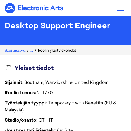
Electronic Arts
Desktop Support Engineer
Aloitussivu
...
Roolin yksityiskohdat
Yleiset tiedot
Sijainnit
: Southam, Warwickshire, United Kingdom
Roolin tunnus
211770
Työntekijän tyyppi
Temporary - with Benefits (EU &
Malaysia)
Studio/osasto
CT - IT
Joustava työjärjestely
On Site