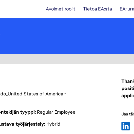
Avoimet roolit
Tietoa EA:sta
EA-ura
r
Thank
posit
ndo
United States of America
appli
ntekijän tyyppi
Regular Employee
Jaa tä
stava työjärjestely
Hybrid