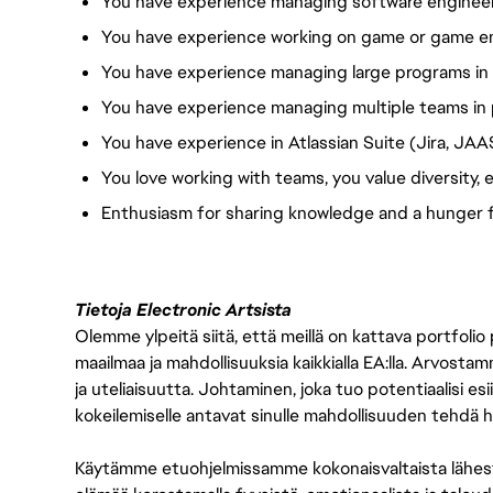
You have experience managing software engineer
You have experience working on game or game e
You have experience managing large programs in
You have experience managing multiple teams in p
You have experience in Atlassian Suite (Jira, JAA
You love working with teams, you value diversity, e
Enthusiasm for sharing knowledge and a hunger 
Tietoja Electronic Artsista
Olemme ylpeitä siitä, että meillä on kattava portfolio
maailmaa ja mahdollisuuksia kaikkialla EA:lla. Arvost
ja uteliaisuutta. Johtaminen, joka tuo potentiaalisi esii
kokeilemiselle antavat sinulle mahdollisuuden tehdä h
Käytämme etuohjelmissamme kokonaisvaltaista lähes