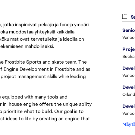
Sa
jotka inspiroivat pelaajia ja faneja ympäri
 joka muodostaa yhteyksiä kaikkialla
Vanco
ökulmat ovat tervetulleita ja ideoilla on
 tekemiseen mahdolliseksi.
Proj
Buchar
the Frostbite Sports and skate team. The
of Engine Development in Frostbite and as
Vanco
project management skills while leading
Orland
es equipped with many tools and
 in-house engine offers the unique ability
rioritize what to build. Our goal is to
Vanco
st ideas to life by creating an engine that
Näytä