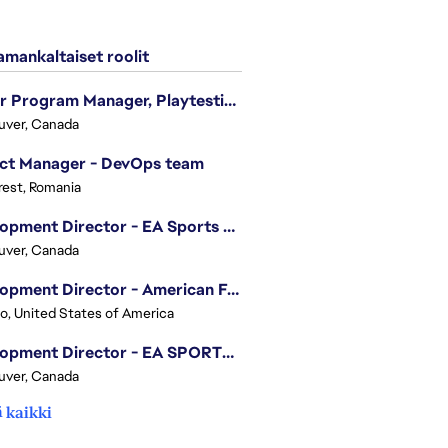
mankaltaiset roolit
Senior Program Manager, Playtesting Programs
uver, Canada
ect Manager - DevOps team
est, Romania
Development Director - EA Sports FC
uver, Canada
Development Director - American Football
o, United States of America
Development Director - EA SPORTS UFC
uver, Canada
 kaikki