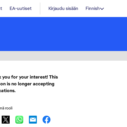
t
EA-uutiset
Kirjaudu sisään
Finnish
 you for your interest! This
ion is no longer accepting
cations.
mä rooli