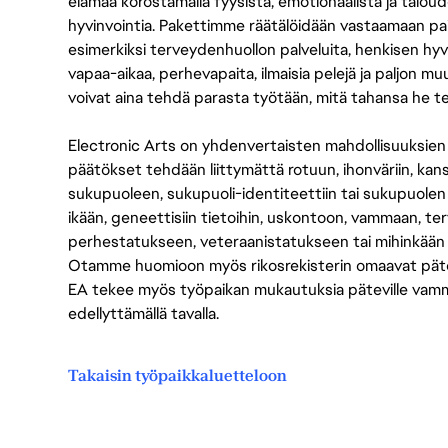
elämää korostamalla fyysistä, emotionaalista ja taloude
hyvinvointia. Pakettimme räätälöidään vastaamaan paikall
esimerkiksi terveydenhuollon palveluita, henkisen hyvi
vapaa-aikaa, perhevapaita, ilmaisia pelejä ja paljon m
voivat aina tehdä parasta työtään, mitä tahansa he t
Electronic Arts on yhdenvertaisten mahdollisuuksien ty
päätökset tehdään liittymättä rotuun, ihonväriin, kan
sukupuoleen, sukupuoli-identiteettiin tai sukupuolen
ikään, geneettisiin tietoihin, uskontoon, vammaan, terv
perhestatukseen, veteraanistatukseen tai mihinkään
Otamme huomioon myös rikosrekisterin omaavat pätevät
EA tekee myös työpaikan mukautuksia päteville vammais
edellyttämällä tavalla.
Takaisin työpaikkaluetteloon