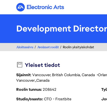
Electronic Arts
Development Directo
Aloitussivu
Avoimet roolit
Roolin yksityiskohdat
Yleiset tiedot
Sijainnit
: Vancouver, British Columbia, Canada
Orla
Vancouver
Canada
Roolin tunnus
208642
Työ
Studio/osasto
CTO - Frostbite
Jou