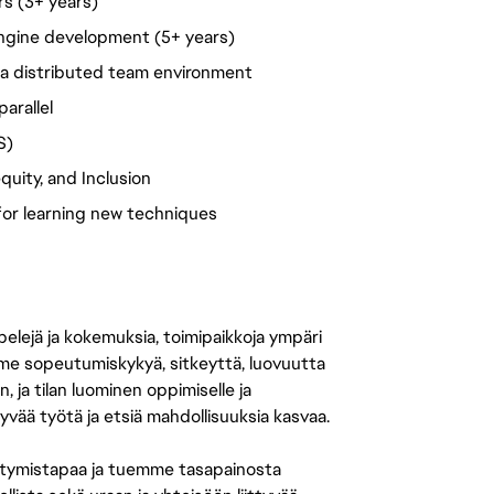
s (3+ years)
ngine development (5+ years)
 a distributed team environment
arallel
S)
quity, and Inclusion
for learning new techniques
 pelejä ja kokemuksia, toimipaikkoja ympäri
amme sopeutumiskykyä, sitkeyttä, luovuutta
n, ja tilan luominen oppimiselle ja
yvää työtä ja etsiä mahdollisuuksia kasvaa.
tymistapaa ja tuemme tasapainosta