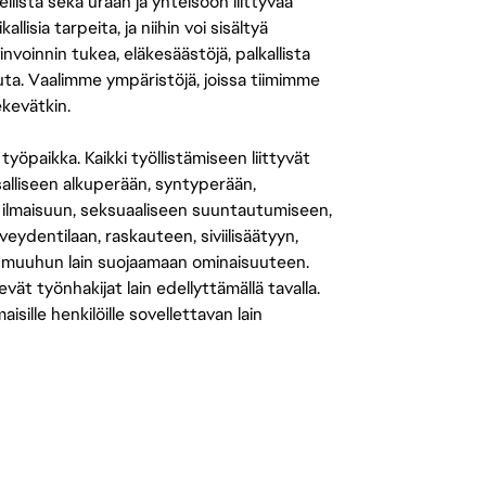
llista sekä uraan ja yhteisöön liittyvää
isia tarpeita, ja niihin voi sisältyä
nvoinnin tukea, eläkesäästöjä, palkallista
uuta. Vaalimme ympäristöjä, joissa tiimimme
ekevätkin.
öpaikka. Kaikki työllistämiseen liittyvät
salliseen alkuperään, syntyperään,
 ilmaisuun, seksuaaliseen suuntautumiseen,
eydentilaan, raskauteen, siviilisäätyyn,
 muuhun lain suojaamaan ominaisuuteen.
 työnhakijat lain edellyttämällä tavalla.
ille henkilöille sovellettavan lain