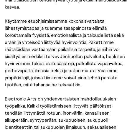
kasvaa.
Käytämme etuohjelmissamme kokonaisvaltaista
lähestymistapaa ja tuemme tasapainosta elämää
korostamalla fyysistä, emotionaalista ja taloudellista sekä
uraan ja yhteisöön liittyvää hyvinvointia. Pakettimme
räätälöidään vastaamaan paikallisia tarpeita, ja niihin voi
sisältyä esimerkiksi terveydenhuollon palveluita, henkisen
hyvinvoinnin tukea, eläkesäästöjä, palkallista vapaa-aikaa,
perhevapaita, ilmaisia pelejä ja paljon muuta. Vaalimme
ympäristöjä, joissa tiimimme voivat aina tehdä parasta
työtään, mitä tahansa he tekevätkin.
Electronic Arts on yhdenvertaisten mahdollisuuksien
työpaikka. Kaikki työllistämiseen liittyvät päätökset
tehdään liittymättä rotuun, ihonväriin, kansalliseen
alkuperään, syntyperään, sukupuoleen, sukupuoli-
identiteettiin tai sukupuolen ilmaisuun, seksuaaliseen