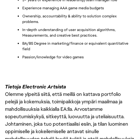
3+ years of experience in leadership/team manager role
Experience managing AAA game media budgets 
Ownership, accountability & ability to solution complex 
problems.
In-depth understanding of user acquisition algorithms, 
Measurements, and creative best practices.
BA/BS Degree in marketing/finance or equivalent quantitative 
field
Passion/knowledge for video games
Tietoja Electronic Artsista
Olemme ylpeitä siitä, että meillä on kattava portfolio
pelejä ja kokemuksia, toimipaikkoja ympäri maailmaa ja
mahdollisuuksia kaikkialla EA:lla. Arvostamme
sopeutumiskykyä, sitkeyttä, luovuutta ja uteliaisuutta.
Johtaminen, joka tuo potentiaalisi esiin, ja tilan luominen
oppimiselle ja kokeilemiselle antavat sinulle
mahdollisuuden tehdä hyvää työtä ja etsiä mahdollisuuksia