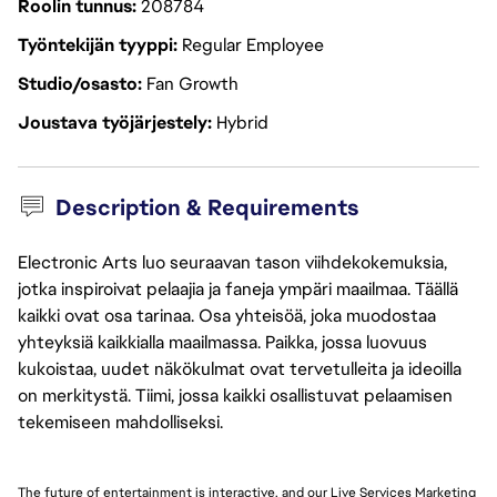
Roolin tunnus
208784
Työntekijän tyyppi
Regular Employee
Studio/osasto
Fan Growth
Joustava työjärjestely
Hybrid
Description & Requirements
Electronic Arts luo seuraavan tason viihdekokemuksia,
jotka inspiroivat pelaajia ja faneja ympäri maailmaa. Täällä
kaikki ovat osa tarinaa. Osa yhteisöä, joka muodostaa
yhteyksiä kaikkialla maailmassa. Paikka, jossa luovuus
kukoistaa, uudet näkökulmat ovat tervetulleita ja ideoilla
on merkitystä. Tiimi, jossa kaikki osallistuvat pelaamisen
tekemiseen mahdolliseksi.
The future of entertainment is interactive, and our Live Services Marketing 