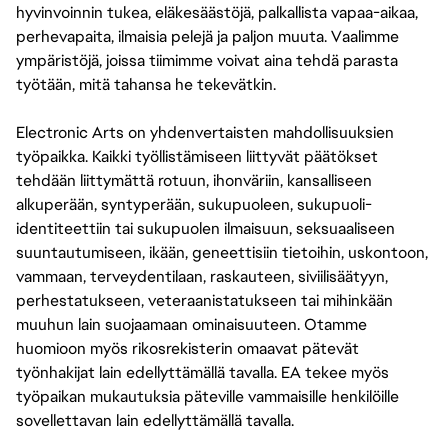
hyvinvoinnin tukea, eläkesäästöjä, palkallista vapaa-aikaa,
perhevapaita, ilmaisia pelejä ja paljon muuta. Vaalimme
ympäristöjä, joissa tiimimme voivat aina tehdä parasta
työtään, mitä tahansa he tekevätkin.
Electronic Arts on yhdenvertaisten mahdollisuuksien
työpaikka. Kaikki työllistämiseen liittyvät päätökset
tehdään liittymättä rotuun, ihonväriin, kansalliseen
alkuperään, syntyperään, sukupuoleen, sukupuoli-
identiteettiin tai sukupuolen ilmaisuun, seksuaaliseen
suuntautumiseen, ikään, geneettisiin tietoihin, uskontoon,
vammaan, terveydentilaan, raskauteen, siviilisäätyyn,
perhestatukseen, veteraanistatukseen tai mihinkään
muuhun lain suojaamaan ominaisuuteen. Otamme
huomioon myös rikosrekisterin omaavat pätevät
työnhakijat lain edellyttämällä tavalla. EA tekee myös
työpaikan mukautuksia päteville vammaisille henkilöille
sovellettavan lain edellyttämällä tavalla.