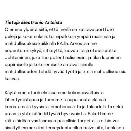
Tietoja Electronic Artsista
Olemme ylpeitä siitä, että meillä on kattava portfolio
pelejä ja kokemuksia, toimipaikkoja ympäri maailmaa ja
mahdollisuuksia kaikkialla EA:lla. Arvostamme
sopeutumiskykyä, sitkeyttä, luovuutta ja uteliaisuutta.
Johtaminen, joka tuo potentiaalisi esiin, ja tilan luominen
oppimiselle ja kokeilemiselle antavat sinulle
mahdollisuuden tehdä hyvää työtä ja etsiä mahdollisuuksia
kasvaa.
Käytämme etuohjelmissamme kokonaisvaltaista
lähestymistapaa ja tuemme tasapainosta elämää
korostamalla fyysistä, emotionaalista ja taloudellista sekä
uraan ja yhteisöön liittyvää hyvinvointia. Pakettimme
räätälöidään vastaamaan paikallisia tarpeita, ja niihin voi
sisältyä esimerkiksi terveydenhuollon palveluita, henkisen