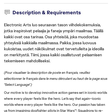
Description & Requirements
Electronic Arts luo seuraavan tason viihdekokemuksia,
jotka inspiroivat pelaajia ja faneja ympäri maailmaa. Täällä
kaikki ovat osa tarinaa. Osa yhteisöä, joka muodostaa
yhteyksiä kaikkialla maailmassa. Paikka, jossa luovuus
kukoistaa, uudet näkökulmat ovat tervetulleita ja ideoilla
on merkitystä. Tiimi, jossa kaikki osallistuvat pelaamisen
tekemiseen mahdolliseksi.
(Pour visualiser la description de poste en français, veuillez
sélectionner le français dans le menu déroulant au haut de la page sous
"Select Language".)
Our motive is to develop innovative action games set in iconic worlds
where every player feels like the hero. Let's say that again—iconic
worlds where every player feels like the hero. Our passion has taken
us from imagining dogfighter pilots in Star Wars™: Squadrons to re-