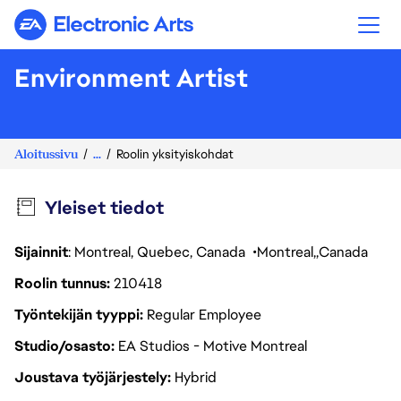
Electronic Arts
Environment Artist
Aloitussivu
...
Roolin yksityiskohdat
Yleiset tiedot
Sijainnit
: Montreal, Quebec, Canada
Montreal
Canada
Roolin tunnus
210418
Työntekijän tyyppi
Regular Employee
Studio/osasto
EA Studios - Motive Montreal
Joustava työjärjestely
Hybrid