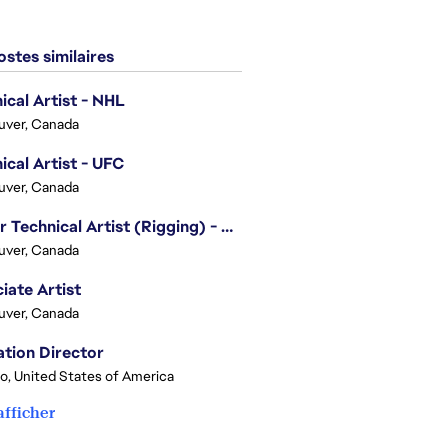
stes similaires
ical Artist - NHL
uver, Canada
ical Artist - UFC
uver, Canada
Senior Technical Artist (Rigging) - EA SPORTS Technology
uver, Canada
iate Artist
uver, Canada
tion Director
o, United States of America
afficher