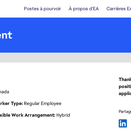
Postes à pourvoir
À propos d’EA
Carrières E
ent
Thank
posit
nada
appli
rker Type
Regular Employee
Partage
exible Work Arrangement
Hybrid