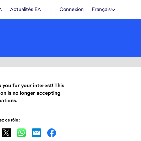
A
Actualités EA
Connexion
Français
 you for your interest! This
ion is no longer accepting
cations.
z ce rôle :