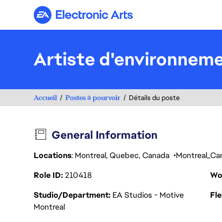
Electronic Arts
Artiste d'environnem
Accueil
Postes à pourvoir
Détails du poste
General Information
Locations
: Montreal, Quebec, Canada
Montreal
Ca
Role ID
210418
Wo
Studio/Department
EA Studios - Motive
Fl
Montreal