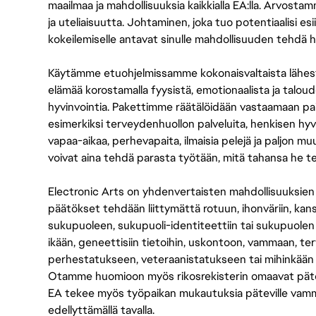
maailmaa ja mahdollisuuksia kaikkialla EA:lla. Arvost
ja uteliaisuutta. Johtaminen, joka tuo potentiaalisi esii
kokeilemiselle antavat sinulle mahdollisuuden tehdä h
Käytämme etuohjelmissamme kokonaisvaltaista lähes
elämää korostamalla fyysistä, emotionaalista ja taloude
hyvinvointia. Pakettimme räätälöidään vastaamaan paikall
esimerkiksi terveydenhuollon palveluita, henkisen hyvi
vapaa-aikaa, perhevapaita, ilmaisia pelejä ja paljon m
voivat aina tehdä parasta työtään, mitä tahansa he t
Electronic Arts on yhdenvertaisten mahdollisuuksien ty
päätökset tehdään liittymättä rotuun, ihonväriin, kan
sukupuoleen, sukupuoli-identiteettiin tai sukupuolen
ikään, geneettisiin tietoihin, uskontoon, vammaan, terv
perhestatukseen, veteraanistatukseen tai mihinkään
Otamme huomioon myös rikosrekisterin omaavat pätevät
EA tekee myös työpaikan mukautuksia päteville vammais
edellyttämällä tavalla.