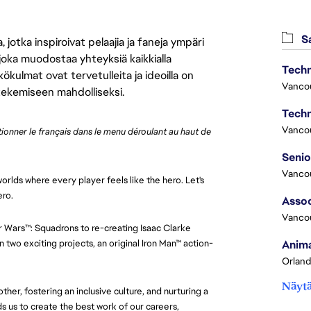
Sa
jotka inspiroivat pelaajia ja faneja ympäri
 joka muodostaa yhteyksiä kaikkialla
Techn
ökulmat ovat tervetulleita ja ideoilla on
Vanco
 tekemiseen mahdolliseksi.
Techn
Vanco
ctionner le français dans le menu déroulant au haut de 
Vanco
orlds where every player feels like the hero. Let's
ero.
Assoc
Vanco
ar Wars™: Squadrons to re-creating Isaac Clarke
 two exciting projects, an original Iron Man™ action-
Anima
Orland
Näytä
her, fostering an inclusive culture, and nurturing a
 us to create the best work of our careers,