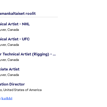
mankaltaiset roolit
ical Artist - NHL
uver, Canada
ical Artist - UFC
uver, Canada
Senior Technical Artist (Rigging) - EA SPORTS Technology
uver, Canada
iate Artist
uver, Canada
tion Director
o, United States of America
 kaikki