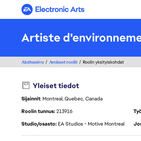
Electronic Arts
Artiste d'environneme
Aloitussivu
Avoimet roolit
Roolin yksityiskohdat
Yleiset tiedot
Sijainnit
: Montreal, Quebec, Canada
Roolin tunnus
213916
Työ
Studio/osasto
EA Studios - Motive Montreal
Jou