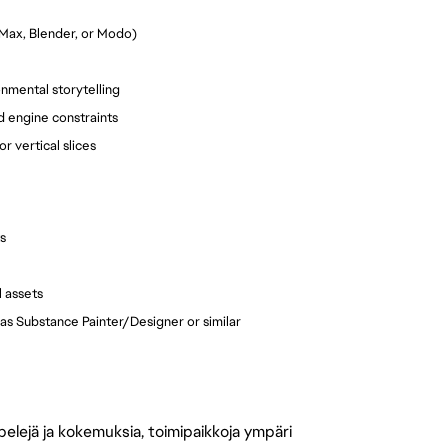
 Max, Blender, or Modo)
onmental storytelling
d engine constraints
 vertical slices
s
l assets
 as Substance Painter/Designer or similar
 pelejä ja kokemuksia, toimipaikkoja ympäri