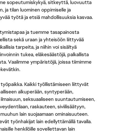
amme sopeutumiskykyä, sitkeyttä, luovuutta
n, ja tilan luominen oppimiselle ja
yvää työtä ja etsiä mahdollisuuksia kasvaa.
tymistapaa ja tuemme tasapainosta
llista sekä uraan ja yhteisöön liittyvää
isia tarpeita, ja niihin voi sisältyä
nvoinnin tukea, eläkesäästöjä, palkallista
uuta. Vaalimme ympäristöjä, joissa tiimimme
ekevätkin.
öpaikka. Kaikki työllistämiseen liittyvät
salliseen alkuperään, syntyperään,
 ilmaisuun, seksuaaliseen suuntautumiseen,
eydentilaan, raskauteen, siviilisäätyyn,
 muuhun lain suojaamaan ominaisuuteen.
 työnhakijat lain edellyttämällä tavalla.
ille henkilöille sovellettavan lain