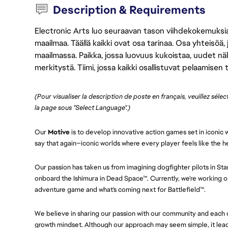
Description & Requirements
Electronic Arts luo seuraavan tason viihdekokemuksia, 
maailmaa. Täällä kaikki ovat osa tarinaa. Osa yhteisöä,
maailmassa. Paikka, jossa luovuus kukoistaa, uudet näk
merkitystä. Tiimi, jossa kaikki osallistuvat pelaamisen
(Pour visualiser la description de poste en français, veuillez séle
la page sous "Select Language".)
Our
Motive
is to develop innovative action games set in iconic w
say that again—iconic worlds where every player feels like the h
Our passion has taken us from imagining dogfighter pilots in St
onboard the Ishimura in Dead Space™. Currently, we're working on
adventure game and what's coming next for Battlefield™.
We believe in sharing our passion with our community and each ot
growth mindset. Although our approach may seem simple, it leads