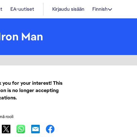
t
EA-uutiset
Kirjaudu sisään
Finnish
 Iron Man
 you for your interest! This
ion is no longer accepting
cations.
mä rooli