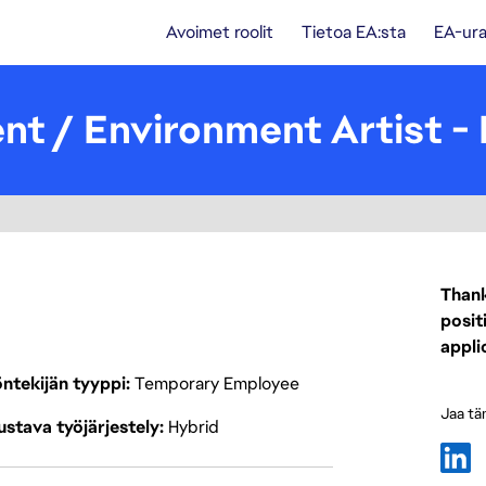
Avoimet roolit
Tietoa EA:sta
EA-ura
nt / Environment Artist -
Thank
posit
appli
ntekijän tyyppi
Temporary Employee
Jaa tä
stava työjärjestely
Hybrid