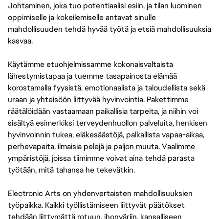
Johtaminen, joka tuo potentiaalisi esiin, ja tilan luominen
oppimiselle ja kokeilemiselle antavat sinulle
mahdollisuuden tehdä hyvää työtä ja etsiä mahdollisuuksia
kasvaa.
Käytämme etuohjelmissamme kokonaisvaltaista
lähestymistapaa ja tuemme tasapainosta elämää
korostamalla fyysistä, emotionaalista ja taloudellista sekä
uraan ja yhteisöön liittyvää hyvinvointia. Pakettimme
räätälöidään vastaamaan paikallisia tarpeita, ja niihin voi
sisältyä esimerkiksi terveydenhuollon palveluita, henkisen
hyvinvoinnin tukea, eläkesäästöjä, palkallista vapaa-aikaa,
perhevapaita, ilmaisia pelejä ja paljon muuta. Vaalimme
ympäristöjä, joissa tiimimme voivat aina tehdä parasta
työtään, mitä tahansa he tekevätkin.
Electronic Arts on yhdenvertaisten mahdollisuuksien
työpaikka. Kaikki työllistämiseen liittyvät päätökset
tehdään liittymättä rotuun, ihonväriin, kansalliseen