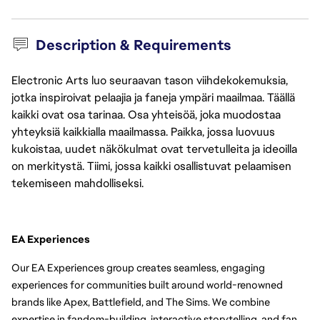
Description & Requirements
Electronic Arts luo seuraavan tason viihdekokemuksia,
jotka inspiroivat pelaajia ja faneja ympäri maailmaa. Täällä
kaikki ovat osa tarinaa. Osa yhteisöä, joka muodostaa
yhteyksiä kaikkialla maailmassa. Paikka, jossa luovuus
kukoistaa, uudet näkökulmat ovat tervetulleita ja ideoilla
on merkitystä. Tiimi, jossa kaikki osallistuvat pelaamisen
tekemiseen mahdolliseksi.
EA Experiences
Our EA Experiences group creates seamless, engaging 
experiences for communities built around world-renowned 
brands like Apex, Battlefield, and The Sims. We combine 
expertise in fandom-building, interactive storytelling, and fan 