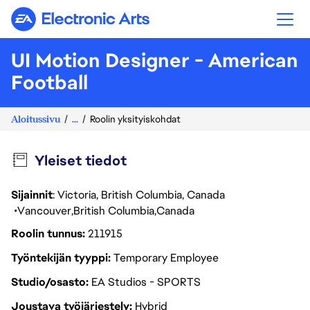
Electronic Arts
UI Motion Designer - American
Football
Aloitussivu
...
Roolin yksityiskohdat
Yleiset tiedot
Sijainnit
: Victoria, British Columbia, Canada
Vancouver
British Columbia
Canada
Roolin tunnus
211915
Työntekijän tyyppi
Temporary Employee
Studio/osasto
EA Studios - SPORTS
Joustava työjärjestely
Hybrid