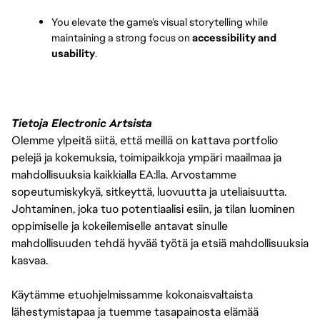
You elevate the game’s visual storytelling while 
maintaining a strong focus on 
accessibility and 
usability
.
Tietoja Electronic Artsista
Olemme ylpeitä siitä, että meillä on kattava portfolio
pelejä ja kokemuksia, toimipaikkoja ympäri maailmaa ja
mahdollisuuksia kaikkialla EA:lla. Arvostamme
sopeutumiskykyä, sitkeyttä, luovuutta ja uteliaisuutta.
Johtaminen, joka tuo potentiaalisi esiin, ja tilan luominen
oppimiselle ja kokeilemiselle antavat sinulle
mahdollisuuden tehdä hyvää työtä ja etsiä mahdollisuuksia
kasvaa.
Käytämme etuohjelmissamme kokonaisvaltaista
lähestymistapaa ja tuemme tasapainosta elämää