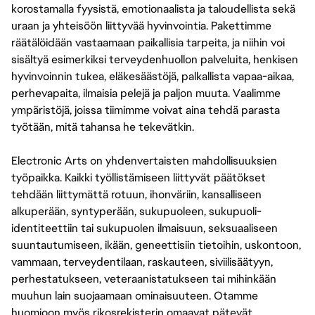
korostamalla fyysistä, emotionaalista ja taloudellista sekä
uraan ja yhteisöön liittyvää hyvinvointia. Pakettimme
räätälöidään vastaamaan paikallisia tarpeita, ja niihin voi
sisältyä esimerkiksi terveydenhuollon palveluita, henkisen
hyvinvoinnin tukea, eläkesäästöjä, palkallista vapaa-aikaa,
perhevapaita, ilmaisia pelejä ja paljon muuta. Vaalimme
ympäristöjä, joissa tiimimme voivat aina tehdä parasta
työtään, mitä tahansa he tekevätkin.
Electronic Arts on yhdenvertaisten mahdollisuuksien
työpaikka. Kaikki työllistämiseen liittyvät päätökset
tehdään liittymättä rotuun, ihonväriin, kansalliseen
alkuperään, syntyperään, sukupuoleen, sukupuoli-
identiteettiin tai sukupuolen ilmaisuun, seksuaaliseen
suuntautumiseen, ikään, geneettisiin tietoihin, uskontoon,
vammaan, terveydentilaan, raskauteen, siviilisäätyyn,
perhestatukseen, veteraanistatukseen tai mihinkään
muuhun lain suojaamaan ominaisuuteen. Otamme
huomioon myös rikosrekisterin omaavat pätevät