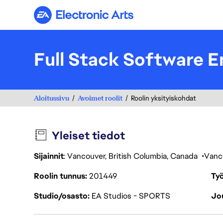
Electronic Arts
Full Stack Software 
Aloitussivu
Avoimet roolit
Roolin yksityiskohdat
Yleiset tiedot
Sijainnit
: Vancouver, British Columbia, Canada
Vanc
Roolin tunnus
201449
Työ
Studio/osasto
EA Studios - SPORTS
Jou