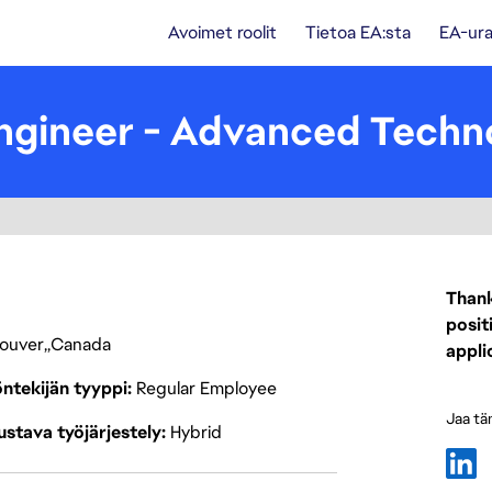
Avoimet roolit
Tietoa EA:sta
EA-ura
Engineer - Advanced Tech
Thank
posit
ouver
Canada
appli
ntekijän tyyppi
Regular Employee
Jaa tä
stava työjärjestely
Hybrid