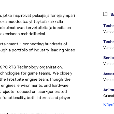
Sa
jotka inspiroivat pelaajia ja faneja ympäri
 joka muodostaa yhteyksiä kaikkialla
Techn
ökulmat ovat tervetulleita ja ideoilla on
Vanco
 tekemiseen mahdolliseksi.
Techn
tertainment – connecting hundreds of 
Vanco
ugh a portfolio of industry-leading video 
Vanco
A SPORTS Technology organization, 
echnologies for game teams.  We closely 
Assoc
the Frostbite engine team; though the 
Vanco
 engines, environments, and hardware 
Anima
r projects focused on user-generated 
Orland
functionality, both internal and player 
Näytä