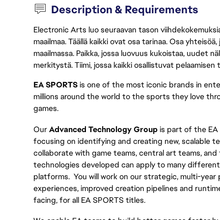
Description & Requirements
Electronic Arts luo seuraavan tason viihdekokemuksia, 
maailmaa. Täällä kaikki ovat osa tarinaa. Osa yhteisöä,
maailmassa. Paikka, jossa luovuus kukoistaa, uudet näk
merkitystä. Tiimi, jossa kaikki osallistuvat pelaamisen
EA SPORTS
 is one of the most iconic brands in en
millions around the world to the sports they love thro
games.
Our 
Advanced Technology Group
 is part of the E
focusing on identifying and creating new, scalable t
collaborate with game teams, central art teams, and 
technologies developed can apply to many different
platforms.  You will work on our strategic, multi-yea
experiences, improved creation pipelines and runtime 
facing, for all EA SPORTS titles.