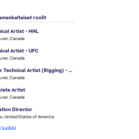
mankaltaiset roolit
ical Artist - NHL
uver, Canada
ical Artist - UFC
uver, Canada
Senior Technical Artist (Rigging) - EA SPORTS Technology
uver, Canada
iate Artist
uver, Canada
tion Director
o, United States of America
 kaikki