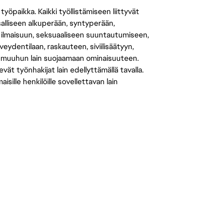
öpaikka. Kaikki työllistämiseen liittyvät
salliseen alkuperään, syntyperään,
 ilmaisuun, seksuaaliseen suuntautumiseen,
eydentilaan, raskauteen, siviilisäätyyn,
 muuhun lain suojaamaan ominaisuuteen.
 työnhakijat lain edellyttämällä tavalla.
ille henkilöille sovellettavan lain