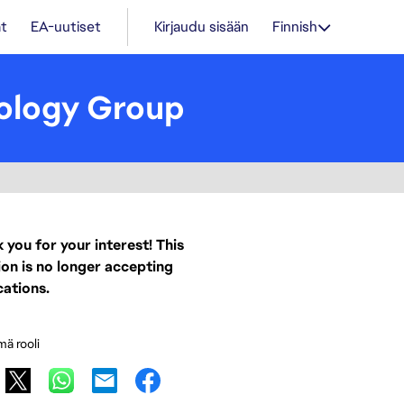
t
EA-uutiset
Kirjaudu sisään
Finnish
nology Group
 you for your interest! This
ion is no longer accepting
cations.
mä rooli