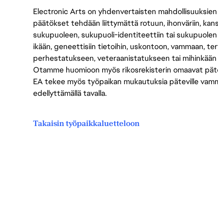
Electronic Arts on yhdenvertaisten mahdollisuuksien ty
päätökset tehdään liittymättä rotuun, ihonväriin, kan
sukupuoleen, sukupuoli-identiteettiin tai sukupuolen
ikään, geneettisiin tietoihin, uskontoon, vammaan, terv
perhestatukseen, veteraanistatukseen tai mihinkään
Otamme huomioon myös rikosrekisterin omaavat pätevät
EA tekee myös työpaikan mukautuksia päteville vammais
edellyttämällä tavalla.
Takaisin työpaikkaluetteloon