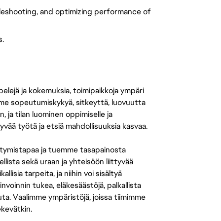
leshooting, and optimizing performance of 
s.
 pelejä ja kokemuksia, toimipaikkoja ympäri
amme sopeutumiskykyä, sitkeyttä, luovuutta
n, ja tilan luominen oppimiselle ja
yvää työtä ja etsiä mahdollisuuksia kasvaa.
tymistapaa ja tuemme tasapainosta
llista sekä uraan ja yhteisöön liittyvää
isia tarpeita, ja niihin voi sisältyä
nvoinnin tukea, eläkesäästöjä, palkallista
uuta. Vaalimme ympäristöjä, joissa tiimimme
ekevätkin.