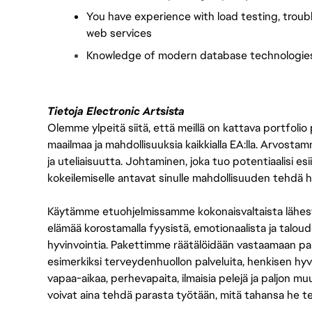
You have experience with load testing, troub
web services
Knowledge of modern database technologie
Tietoja Electronic Artsista
Olemme ylpeitä siitä, että meillä on kattava portfolio
maailmaa ja mahdollisuuksia kaikkialla EA:lla. Arvost
ja uteliaisuutta. Johtaminen, joka tuo potentiaalisi esii
kokeilemiselle antavat sinulle mahdollisuuden tehdä h
Käytämme etuohjelmissamme kokonaisvaltaista lähes
elämää korostamalla fyysistä, emotionaalista ja taloude
hyvinvointia. Pakettimme räätälöidään vastaamaan paikall
esimerkiksi terveydenhuollon palveluita, henkisen hyvi
vapaa-aikaa, perhevapaita, ilmaisia pelejä ja paljon m
voivat aina tehdä parasta työtään, mitä tahansa he t